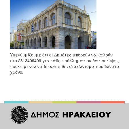
2018
2017
2016
2015
2013
2012
2011
Υπενθυμίζουμε ότι οι Δημότες μπορούν να καλούν
στο 2813409409 για κάθε πρόβλημα που θα προκύψει,
2010
προκειμένου να διευθετηθεί στο συντομότερο δυνατό
2006
χρόνο.
Ο
ΤΟΠΟΣ
ΜΑΣ
ΠΟΛΙΤΙΣΜΟΣ