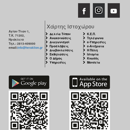
ΑΝΘΕΚΤΙΚΗ
ΠΟΛΗ
Χάρτης Ιστοχώρου
Αγίου Τίτου 1,
Δελτία Τύπου
Κ.Ε.Π.
Τ.Κ. 71202,
Ανακοινώσεις
Τηλέφωνα
Ηράκλειο
Διαγωνισμοί
e-Υπηρεσίες
Τηλ.: 2813-409000
Προσλήψεις
e-Αιτήματα
email:
info@heraklion.gr
Διαβουλεύσεις
Η Πόλη
Εκδηλώσεις
Ιστορία
Ο Δήμος
Κνωσός
Υπηρεσίες
Μουσεία