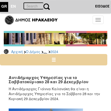
GR
EN
ΕΙΣΟΔΟΣ
Ο
Toggle
ΔΗΜΟΣ
navigati
Δελτία
Τύπου
Αρχείο
...
Αρχική
Ο Δήμος
2024
2026
2025
2024
2023
Αντιδήμαρχος Υπηρεσίας για το
Σαββατοκύριακο 28 και 29 Δεκεμβρίου
2022
Η Αντιδήμαρχος Γιάννα Καλονάκη θα είναι η
2021
Αντιδήμαρχος Υπηρεσίας για το Σάββατο 28 και την
2020
Κυριακή 29 Δεκεμβρίου 2024.
2019