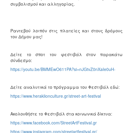
συμβολισμού και αλληγορίας.
Ραντεβού λοιπόν στις πλατείες και στους δρόμους
του Δήμου μας!
Δείτε το σποτ του φεστιβάλ στον παρακάτω
σύνδεσμο:
https://youtu.be/BMMEwO611PA?si=nJGtvZ0nXaIe0uH-
Δείτε αναλυτικά το πρόγραμμα του Φεστιβάλ εδώ:
https://www.heraklionculture.gr/street-art-festival
Ακολουθήστε το Φεστιβάλ στα κοινωνικά δίκτυα:
https://www.facebook.com/StreetArtFestival.gr
https://www.instagram.com/streetartfestival.gr/