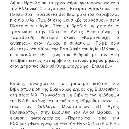
Δήμου Ηρακλείου, το εργαστήριο φωτογραφίας από
ΑΝΘΕΚΤΙΚΗ
ΠΟΛΗ
την Ελληνική Φωτογραφική Εταιρία Ηρακλείου, τα
Πλουμιστά Παραμύθια στο θεατράκι του Καράβολα,
η συναυλία «Ταξίδι στις μουσικές του κόσμου» στην
Πλατεία του Αγίου Τίτου, η βραδιά με ρεμπέτικα
τραγούδια στην Πλατεία Αγίας Αικατερίνης
,
η
παράσταση θεάτρου σκιών «Καραγκιόζης ο
ανίκητος» στον Λάκκο, η συναυλία «Πάμε σαν
άλλοτε» στο αίθριο της Βασιλικής του Αγίου Μάρκου,
η συναυλία «Η Τέχνη του Ρυθμού με τον Haig
Yazdjian» καθώς και προβολές ταινιών μικρού μήκους
στον Δημοτικό Θερινό Κινηματογράφο «Βηθλεέμ».
Επίσης, συνεχίστηκε το τριήμερο παζάρι του
Βιβλιοπωλείου της Βικελαίας Δημοτικής Βιβλιοθήκης
στη στοά Ν.Χ. Γιανναδάκη με βιβλία των εκδόσεων
της Β.Δ.Β., καθώς και οι εκθέσεις «Ψηφοθετώντας…»
από τον Σύλλογο Μικρασιατών «Ο Άγιος
Πολύκαρπος» στην Βασιλική του Αγίου Μάρκου, η
έκθεση φωτογραφίας «Πορτραίτα» από την
Ελληνική Φωτογραφική Εταιρία Ηρακλείου (Ε.Φ.Ε.Η.)