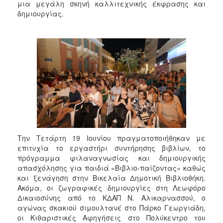
2018
μια μεγάλη σκηνή καλλιτεχνικής έκφρασης και
δημιουργίας.
2017
2016
2015
2013
2012
2011
2010
2006
Την Τετάρτη 19 Ιουνίου πραγματοποιήθηκαν με
επιτυχία το εργαστήρι συντήρησης βιβλίων, το
πρόγραμμα φιλαναγνωσίας και δημιουργικής
απασχόλησης για παιδιά «Βιβλιο-παίζοντας» καθώς
Ο
ΤΟΠΟΣ
και ξενάγηση στην Βικελαία Δημοτική Βιβλιοθήκη.
ΜΑΣ
Ακόμα, οι ζωγραφικές δημιουργίες στη Λεωφόρο
Δικαιοσύνης από το ΚΔΑΠ Ν. Αλικαρνασσού, ο
ΠΟΛΙΤΙΣΜΟΣ
αγώνας σκακιού σιμουλτανέ στο Πάρκο Γεωργιάδη,
οι Κιθαριστικές Αφηγήσεις στο Πολύκεντρο του