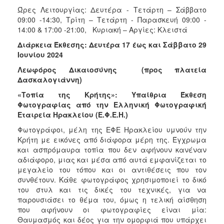
Ώρες Λειτουργίας: Δευτέρα - Τετάρτη – Σάββατο
09:00 -14:30, Τρίτη – Τετάρτη - Παρασκευή 09:00 -
14:00 & 17:00 -21:00, Κυριακή – Αργίες: Κλειστά
Διάρκεια Έκθεσης: Δευτέρα 17 έως και Σάββατο 29
Ιουνίου 2024
Λεωφόρος Δικαιοσύνης
(προς πλατεία
Δασκαλογιάννη)
«Τοπία της Κρήτης»: Υπαίθρια Έκθεση
Φωτογραφίας από την Ελληνική Φωτογραφική
Εταιρεία Ηρακλείου (Ε.Φ.Ε.Η.)
Φωτογράφοι, μέλη της ΕΦΕ Ηρακλείου υμνούν την
Κρήτη με εικόνες από διάφορα μέρη της. Έγχρωμα
και ασπρόμαυρα τοπία που δεν αφήνουν κανέναν
αδιάφορο, μιας και μέσα από αυτά εμφανίζεται το
μεγαλείο του τόπου και οι αντιθέσεις που τον
συνθέτουν. Κάθε φωτογράφος χρησιμοποιεί το δικό
του στυλ και τις δικές του τεχνικές, για να
παρουσιάσει το θέμα του, όμως η τελική αίσθηση
που αφήνουν οι φωτογραφίες είναι μία:
Θαυμασμός και δέος για την ομορφιά που υπάρχει