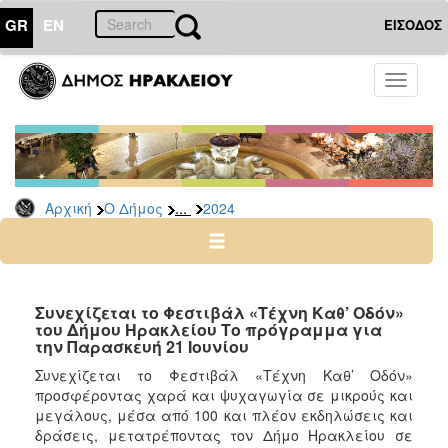
GR
EN
ΕΙΣΟΔΟΣ
Ο
Toggle
ΔΗΜΟΣ
navigati
Δελτία
Τύπου
Αρχείο
...
Αρχική
Ο Δήμος
2024
2026
2025
2024
2023
Συνεχίζεται το Φεστιβάλ «Τέχνη Καθ’ Οδόν»
του Δήμου Ηρακλείου Το πρόγραμμα για
2022
την Παρασκευή 21 Ιουνίου
2021
Συνεχίζεται το Φεστιβάλ «Τέχνη Καθ’ Οδόν»
2020
προσφέροντας χαρά και ψυχαγωγία σε μικρούς και
μεγάλους, μέσα από 100 και πλέον εκδηλώσεις και
2019
δράσεις, μετατρέποντας τον Δήμο Ηρακλείου σε