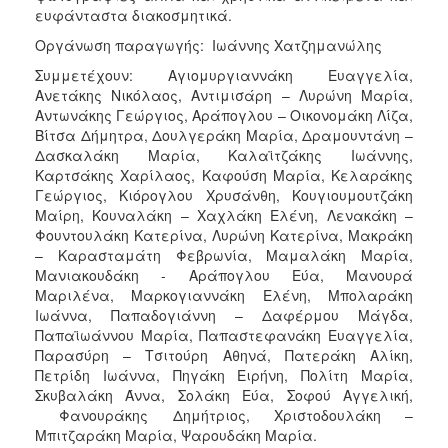
ευφάνταστα διακοσμητικά.
Οργάνωση παραγωγής: Ιωάννης Χατζημανώλης
Συμμετέχουν: Αγιομυργιαννάκη Ευαγγελία,
Ανετάκης Νικόλαος, Αντιμισάρη – Λυρώνη Μαρία,
Αντωνάκης Γεώργιος, Αράπογλου – Οικονομάκη Λίζα,
Βίτσα Δήμητρα, Δουλγεράκη Μαρία, Δραμουντάνη –
Δασκαλάκη Μαρία, Καλαϊτζάκης Ιωάννης,
Καρτσάκης Χαρίλαος, Καφούση Μαρία, Κελαράκης
Γεώργιος, Κιόρογλου Χρυσάνθη, Κουγιουμουτζάκη
Μαίρη, Κουναλάκη – Χαχλάκη Ελένη, Λενακάκη –
Φουντουλάκη Κατερίνα, Λυρώνη Κατερίνα, Μακράκη
– Καρασταμάτη Φεβρωνία, Μαμαλάκη Μαρία,
Μανιακουδάκη - Αράπογλου Εύα, Μανουρά
Μαριλένα, Μαρκογιαννάκη Ελένη, Μπολαράκη
Ιωάννα, Παπαδογιάννη – Δαφέρμου Μάγδα,
Παπαϊωάννου Μαρία, Παπαστεφανάκη Ευαγγελία,
Παρασύρη – Τσιτούρη Αθηνά, Πατεράκη Αλίκη,
Πετρίδη Ιωάννα, Πηγάκη Ειρήνη, Πολίτη Μαρία,
Σκυβαλάκη Άννα, Σολάκη Εύα, Σοφού Αγγελική,
Φανουράκης Δημήτριος, Χριστοδουλάκη –
Μπιτζαράκη Μαρία, Ψαρουδάκη Μαρία.