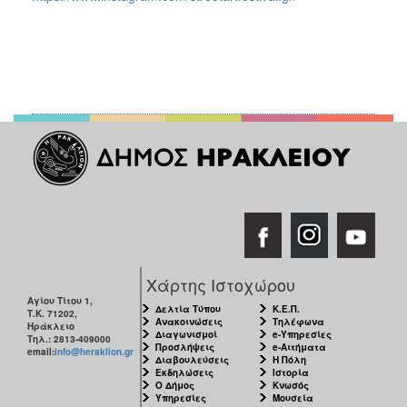
Χάρτης Ιστοχώρου
Αγίου Τίτου 1,
Δελτία Τύπου
Κ.Ε.Π.
Τ.Κ. 71202,
Ανακοινώσεις
Τηλέφωνα
Ηράκλειο
Διαγωνισμοί
e-Υπηρεσίες
Τηλ.: 2813-409000
Προσλήψεις
e-Αιτήματα
email:
info@heraklion.gr
Διαβουλεύσεις
Η Πόλη
Εκδηλώσεις
Ιστορία
Ο Δήμος
Κνωσός
Υπηρεσίες
Μουσεία