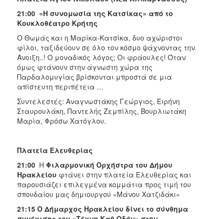
21:00 «Η συνομωσία της Κατσίκας» από το
Κουκλοθέατρο Κρήτης
Ο Θωμάς και η Μαρίκα-Κατσίκα, δυο αχώριστοι
φίλοι, ταξιδεύουν σε όλο τον κόσμο ψάχνοντας την
Άνοιξη..! Ο μοναδικός λόγος; Οι φράουλες! Όταν
όμως φτάνουν στην άγνωστη χώρα της
Παρδαλομυγίας βρίσκονται μπροστά σε μια
απίστευτη περιπέτεια …
Συντελεστές: Αναγνωστάκης Γεώργιος, Ειρήνη
Σταυρουλάκη, Παντελής Ζεμπίλης, Βουρλιωτάκη
Μαρία, Φρόσω Χατόγλου.
Πλατεία Ελευθερίας
21:00
Η
Φιλαρμονική Ορχήστρα του Δήμου
Ηρακλείου
φτάνει στην πλατεία Ελευθερίας και
παρουσιάζει επιλεγμένα κομμάτια προς τιμή του
σπουδαίου μας δημιουργού «Μάνου Χατζιδάκι»
21:15 Ο Δήμαρχος Ηρακλείου δίνει το σύνθημα
συνέχισης του «Τέχνη Καθ Οδόν» στην