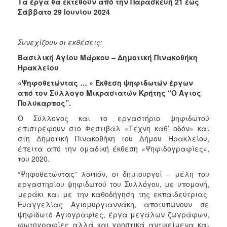
Τα έργα θα εκτεθούν από την Παρασκευή 21 έως
Σάββατο 29 Ιουνίου 2024
Συνεχίζουν οι εκθέσεις:
Βασιλική Αγίου Μάρκου – Δημοτική Πινακοθήκη
Ηρακλείου
«Ψηφοθετώντας … » Έκθεση ψηφιδωτών έργων
από τον Σύλλογο Μικρασιατών Κρήτης “Ο Άγιος
Πολύκαρπος”.
Ο Σύλλογος και το εργαστήριο ψηφιδωτού
επιστρέφουν στο Φεστιβάλ «Τέχνη καθ’ οδόν» και
στη Δημοτική Πινακοθήκη του Δήμου Ηρακλείου,
έπειτα από την ομαδική έκθεση «Ψηφιδογραφίες»,
του 2020.
“Ψηφοθετώντας” λοιπόν, οι δημιουργοί – μέλη του
εργαστηρίου ψηφιδωτού του Συλλόγου, με υπομονή,
μεράκι και με την καθοδήγηση της εκπαιδεύτριας
Ευαγγελίας Αγιομυργιαννάκη, αποτυπώνουν σε
ψηφιδωτό Αγιογραφίες, έργα μεγάλων ζωγράφων,
φωτογραφίες αλλά και χρηστικά αντικείμενα και