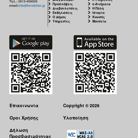
Τηλ.: 2813-409000
Προσλήψεις
e-Αιτήματα
email:
info@heraklion.gr
Διαβουλεύσεις
Η Πόλη
Εκδηλώσεις
Ιστορία
Ο Δήμος
Κνωσός
Υπηρεσίες
Μουσεία
Επικοινωνία
Copyright © 2026
Όροι Χρήσης
Υλοποίηση
Δήλωση
Προσβασιμότητας