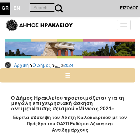
GR
EN
ΕΙΣΟΔΟΣ
Ο
Toggle
ΔΗΜΟΣ
navigati
Δελτία
Τύπου
Αρχείο
...
Αρχική
Ο Δήμος
2024
2026
2025
2024
2023
Ο Δήμος Ηρακλείου προετοιμάζεται για τη
μεγάλη επιχειρησιακή άσκηση
2022
αντιμετώπισης σεισμού «Μίνωας 2024»
2021
Ευρεία σύσκεψη του Αλέξη Καλοκαιρινού
με τον
2020
Πρόεδρο του ΟΑΣΠ Ευθύμιο Λέκκα και
Αντιδημάρχους
2019