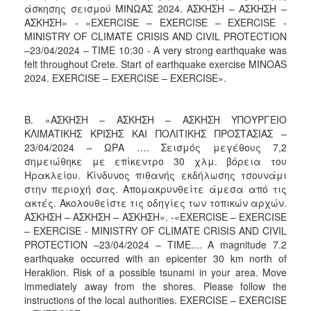
άσκησης σεισμού ΜΙΝΩΑΣ 2024. ΑΣΚΗΣΗ – ΑΣΚΗΣΗ –
ΑΣΚΗΣΗ» - «EXERCISE – EXERCISE – EXERCISE -
MINISTRY OF CLIMATE CRISIS AND CIVIL PROTECTION
–23/04/2024 – TIME 10:30 - A very strong earthquake was
felt throughout Crete. Start of earthquake exercise MINOAS
2024. EXERCISE – EXERCISE – EXERCISE».
Β. «ΑΣΚΗΣΗ – ΑΣΚΗΣΗ – ΑΣΚΗΣΗ ΥΠΟΥΡΓΕΙΟ
ΚΛΙΜΑΤΙΚΗΣ ΚΡΙΣΗΣ ΚΑΙ ΠΟΛΙΤΙΚΗΣ ΠΡΟΣΤΑΣΙΑΣ –
23/04/2024 – ΩΡΑ …. Σεισμός μεγέθους 7,2
σημειώθηκε με επίκεντρο 30 χλμ. βόρεια του
Ηρακλείου. Κίνδυνος πιθανής εκδήλωσης τσουνάμι
στην περιοχή σας. Απομακρυνθείτε άμεσα από τις
ακτές. Ακολουθείστε τις οδηγίες των τοπικών αρχών.
ΑΣΚΗΣΗ – ΑΣΚΗΣΗ – ΑΣΚΗΣΗ». -«EXERCISE – EXERCISE
– EXERCISE - MINISTRY OF CLIMATE CRISIS AND CIVIL
PROTECTION –23/04/2024 – TIME.... A magnitude 7.2
earthquake occurred with an epicenter 30 km north of
Heraklion. Risk of a possible tsunami in your area. Move
immediately away from the shores. Please follow the
instructions of the local authorities. EXERCISE – EXERCISE