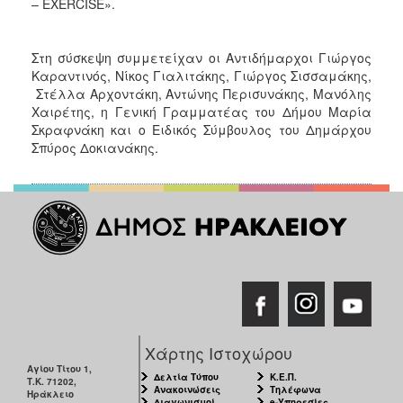
– EXERCISE».
Στη σύσκεψη συμμετείχαν οι Αντιδήμαρχοι Γιώργος
Καραντινός, Νίκος Γιαλιτάκης, Γιώργος Σισσαμάκης,
Στέλλα Αρχοντάκη, Αντώνης Περισυνάκης, Μανόλης
Χαιρέτης, η Γενική Γραμματέας του Δήμου Μαρία
Σκραφνάκη και ο Ειδικός Σύμβουλος του Δημάρχου
Σπύρος Δοκιανάκης.
Χάρτης Ιστοχώρου
Αγίου Τίτου 1,
Δελτία Τύπου
Κ.Ε.Π.
Τ.Κ. 71202,
Ανακοινώσεις
Τηλέφωνα
Ηράκλειο
Διαγωνισμοί
e-Υπηρεσίες