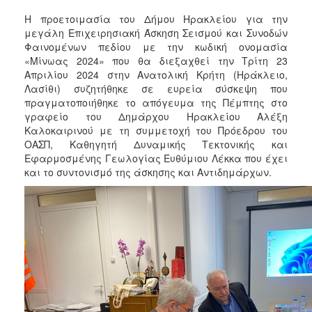
2018
Η προετοιμασία του Δήμου Ηρακλείου για την
2017
μεγάλη Επιχειρησιακή Άσκηση Σεισμού και Συνοδών
2016
Φαινομένων πεδίου με την κωδική ονομασία
«Μίνωας 2024» που θα διεξαχθεί την Τρίτη 23
2015
Απριλίου 2024 στην Ανατολική Κρήτη (Ηράκλειο,
2013
Λασίθι) συζητήθηκε σε ευρεία σύσκεψη που
πραγματοποιήθηκε το απόγευμα της Πέμπτης στο
2012
γραφείο του Δημάρχου Ηρακλείου Αλέξη
2011
Καλοκαιρινού με τη συμμετοχή του Πρόεδρου του
ΟΑΣΠ, Καθηγητή Δυναμικής Τεκτονικής και
2010
Εφαρμοσμένης Γεωλογίας Ευθύμιου Λέκκα που έχει
2006
και το συντονισμό της άσκησης και Αντιδημάρχων.
Ο
ΤΟΠΟΣ
ΜΑΣ
ΠΟΛΙΤΙΣΜΟΣ