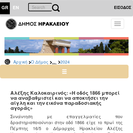
GR
EN
ΕΙΣΟΔΟΣ
Ο
Toggle
ΔΗΜΟΣ
navigati
Δελτία
Τύπου
Αρχείο
...
Αρχική
Ο Δήμος
2024
2026
2025
2024
2023
Αλέξης Καλοκαιρινός: «Η οδός 1866 μπορεί
να αναβαθμιστεί και να αποκτήσει την
2022
αίγλη και την εικόνα παραδοσιακής
2021
αγοράς»
2020
Συνάντηση με επαγγελματίες που
δραστηριοποιούνται στην οδό 1866 είχε το πρωί της
2019
Πέμπτης 16/5 ο Δήμαρχος Ηρακλείου Αλέξης