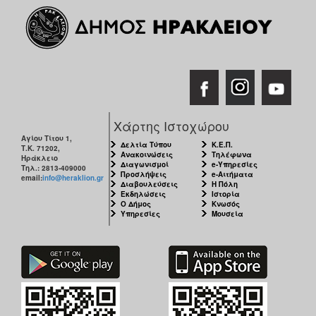
Χάρτης Ιστοχώρου
Αγίου Τίτου 1,
Δελτία Τύπου
Κ.Ε.Π.
Τ.Κ. 71202,
Ανακοινώσεις
Τηλέφωνα
Ηράκλειο
Διαγωνισμοί
e-Υπηρεσίες
Τηλ.: 2813-409000
Προσλήψεις
e-Αιτήματα
email:
info@heraklion.gr
Διαβουλεύσεις
Η Πόλη
Εκδηλώσεις
Ιστορία
Ο Δήμος
Κνωσός
Υπηρεσίες
Μουσεία