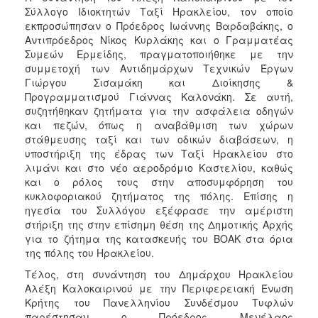
Σύλλογο Ιδιοκτητών Ταξί Ηρακλείου, τον οποίο
εκπροσώπησαν ο Πρόεδρος Ιωάννης Βαρδαβάκης, ο
Αντιπρόεδρος Νίκος Κυρλάκης και ο Γραμματέας
Συμεών Ερμείδης, πραγματοποιήθηκε με την
συμμετοχή των Αντιδημάρχων Τεχνικών Έργων
Γιώργου Σισαμάκη και Διοίκησης &
Προγραμματισμού Γιάννας Καλονάκη. Σε αυτή,
συζητήθηκαν ζητήματα για την ασφάλεια οδηγών
και πεζών, όπως η αναβάθμιση των χώρων
στάθμευσης ταξί και των οδικών διαβάσεων, η
υποστήριξη της έδρας των Ταξί Ηρακλείου στο
λιμάνι και στο νέο αεροδρόμιο Καστελίου, καθώς
και ο ρόλος τους στην αποσυμφόρηση του
κυκλοφοριακού ζητήματος της πόλης. Επίσης η
ηγεσία του Συλλόγου εξέφρασε την αμέριστη
στήριξη της στην επίσημη θέση της Δημοτικής Αρχής
για το ζήτημα της κατασκευής του ΒΟΑΚ στα όρια
της πόλης του Ηρακλείου.
Τέλος, στη συνάντηση του Δημάρχου Ηρακλείου
Αλέξη Καλοκαιρινού με την Περιφερειακή Ένωση
Κρήτης του Πανελληνίου Συνδέσμου Τυφλών
παρέστησαν ο Πρόεδρος Μενέλαος