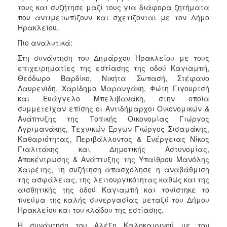
ΑΝΘΕΚΤΙΚΗ
τους και συζήτησε μαζί τους για διάφορα ζητήματα
ΠΟΛΗ
που αντιμετωπίζουν και σχετίζονται με τον Δήμο
Ηρακλείου.
Πιο αναλυτικά:
Στη συνάντηση του Δημάρχου Ηρακλείου με τους
επιχειρηματίες της εστίασης της οδού Καγιαμπή,
Θεόδωρο Βαρδίκο, Νικήτα Σωπασή, Στέφανο
Λαυρενίδη, Χαρίδημο Μαραυγάκη, Φώτη Γιγουρτσή
και Ευάγγελο Μπελιβανάκη, στην οποία
συμμετείχαν επίσης οι Αντιδήμαρχοι Οικονομικών &
Ανάπτυξης της Τοπικής Οικονομίας Γιώργος
Αγριμανάκης, Τεχνικών Έργων Γιώργος Σισαμάκης,
Καθαριότητας, Περιβάλλοντος & Ενέργειας Νίκος
Γιαλιτάκης και Δημοτικής Αστυνομίας,
Αποκέντρωσης & Ανάπτυξης της Υπαίθρου Μανόλης
Χαιρέτης, τη συζήτηση απασχόλησε η αναβάθμιση
της ασφάλειας, της λειτουργικότητας καθώς και της
αισθητικής της οδού Καγιαμπή και τονίστηκε το
πνεύμα της καλής συνεργασίας μεταξύ του Δήμου
Ηρακλείου και του κλάδου της εστίασης.
Η συνάντηση του Αλέξη Καλοκαιρινού με τον