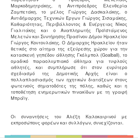
Μαρκοδημητράκης, η Αντιπρόεδρος Ελευθερία
Ζαμπετάκη, το μέλος Γιώργος Δασκαλάκης, ο
Αντιδήμαρχος Τεχνικών Έργων Γιώργος Σισαμάκης,
Καθαριότητας, Περιβάλλοντος & Ενέργειας Νίκος
Γιαλιτάκης και ο Αναπληρωτής Προϊστάμενος
Μελετών και Συντήρησης Πρασίνου Δήμου Ηρακλείου
Γιώργος Κουτουλάκης. Ο Δήμαρχος Ηρακλείου ήταν
θετικός στο αίτημα της εξεύρεσης χώρου για την
κατασκευή γηπέδου άθλησης Γκόλμπολ (Goalball), το
ομαδικό παραολυμπιακό άθλημα για τυφλούς
αθλητές, και συμπλήρωσε ότι στον ευρύτερο
σχεδιασμό της Δημοτικής Αρχής είναι ο
πολλαπλασιασμός των ηχητικών διατάξεων στους
φωτεινούς σηματοδότες της πόλης, καθώς και η
τοποθέτηση ενημερωτικών πινακίδων με τη γραφή
Μπράϊγ.
Οι συναντήσεις του Αλέξη Καλοκαιρινού με
εκπροσώπους φορέων και συλλόγων, συνεχίζονται.