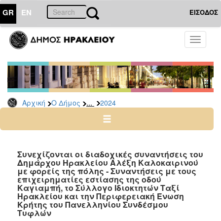
GR
EN
ΕΙΣΟΔΟΣ
Ο
Toggle
ΔΗΜΟΣ
navigati
Δελτία
Τύπου
Αρχείο
...
Αρχική
Ο Δήμος
2024
2026
2025
2024
2023
Συνεχίζονται οι διαδοχικές συναντήσεις του
Δημάρχου Ηρακλείου Αλέξη Καλοκαιρινού
2022
με φορείς της πόλης - Συναντήσεις με τους
2021
επιχειρηματίες εστίασης της οδού
Καγιαμπή, το Σύλλογο Ιδιοκτητών Ταξί
2020
Ηρακλείου και την Περιφερειακή Ένωση
Κρήτης του Πανελληνίου Συνδέσμου
2019
Τυφλών