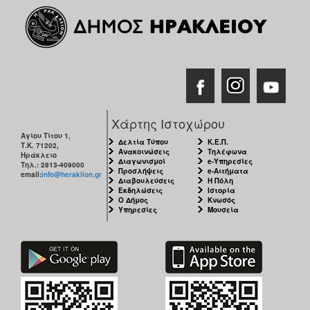
Χάρτης Ιστοχώρου
Αγίου Τίτου 1,
Δελτία Τύπου
Κ.Ε.Π.
Τ.Κ. 71202,
Ανακοινώσεις
Τηλέφωνα
Ηράκλειο
Διαγωνισμοί
e-Υπηρεσίες
Τηλ.: 2813-409000
Προσλήψεις
e-Αιτήματα
email:
info@heraklion.gr
Διαβουλεύσεις
Η Πόλη
Εκδηλώσεις
Ιστορία
Ο Δήμος
Κνωσός
Υπηρεσίες
Μουσεία