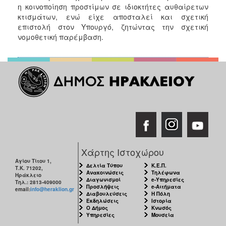
η κοινοποίηση προστίμων σε ιδιοκτήτες αυθαίρετων
κτισμάτων, ενώ είχε αποσταλεί και σχετική
επιστολή στον Υπουργό, ζητώντας την σχετική
νομοθετική παρέμβαση.
Χάρτης Ιστοχώρου
Αγίου Τίτου 1,
Δελτία Τύπου
Κ.Ε.Π.
Τ.Κ. 71202,
Ανακοινώσεις
Τηλέφωνα
Ηράκλειο
Διαγωνισμοί
e-Υπηρεσίες
Τηλ.: 2813-409000
Προσλήψεις
e-Αιτήματα
email:
info@heraklion.gr
Διαβουλεύσεις
Η Πόλη
Εκδηλώσεις
Ιστορία
Ο Δήμος
Κνωσός
Υπηρεσίες
Μουσεία