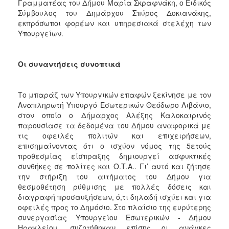
Γραμματέας του Δήμου Μαρία Σκραφνάκη, ο Ειδικός
Σύμβουλος του Δημάρχου Σπύρος Δοκιανάκης,
εκπρόσωποι φορέων και υπηρεσιακά στελέχη των
Υπουργείων.
Οι συναντήσεις συνοπτικά
Το μπαράζ των Υπουργικών επαφών ξεκίνησε με τον
Αναπληρωτή Υπουργό Εσωτερικών Θεόδωρο Λιβάνιο,
στον οποίο ο Δήμαρχος Αλέξης Καλοκαιρινός
παρουσίασε τα δεδομένα του Δήμου αναφορικά με
τις οφειλές πολιτών και επιχειρήσεων,
επισημαίνοντας ότι ο ισχύον νόμος της 5ετούς
προθεσμίας είσπραξης δημιουργεί ασφυκτικές
συνθήκες σε πολίτες και Ο.Τ.Α.. Γι’ αυτό και ζήτησε
την στήριξη του αιτήματος του Δήμου για
θεσμοθέτηση ρύθμισης με πολλές δόσεις και
διαγραφή προσαυξήσεων, ό,τι δηλαδή ισχύει και για
οφειλές προς το Δημόσιο. Στο πλαίσιο της ευρύτερης
συνεργασίας Υπουργείου Εσωτερικών - Δήμου
Ηρακλείου, συζητήθηκαν επίσης οι ανάγκες