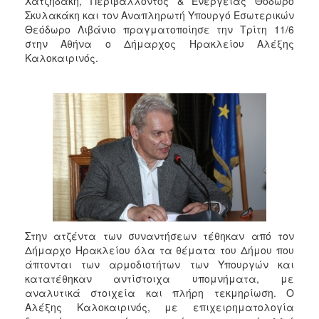
Χατζηδάκη, Περιβάλλοντος & Ενέργειας Θόδωρο
2018
Σκυλακάκη και τον Αναπληρωτή Υπουργό Εσωτερικών
2017
Θεόδωρο Λιβάνιο πραγματοποίησε την Τρίτη 11/6
στην Αθήνα ο Δήμαρχος Ηρακλείου Αλέξης
2016
Καλοκαιρινός.
2015
2013
2012
2011
2010
2006
Στην ατζέντα των συναντήσεων τέθηκαν από τον
Ο
Δήμαρχο Ηρακλείου όλα τα θέματα του Δήμου που
ΤΟΠΟΣ
ΜΑΣ
άπτονται των αρμοδιοτήτων των Υπουργών και
κατατέθηκαν αντίστοιχα υπομνήματα, με
αναλυτικά στοιχεία και πλήρη τεκμηρίωση. Ο
ΠΟΛΙΤΙΣΜΟΣ
Αλέξης Καλοκαιρινός, με επιχειρηματολογία