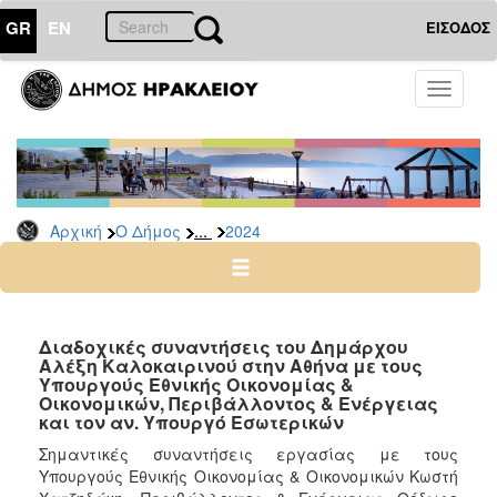
GR
EN
ΕΙΣΟΔΟΣ
Ο
Toggle
ΔΗΜΟΣ
navigati
Δελτία
Τύπου
Αρχείο
...
Αρχική
Ο Δήμος
2024
2026
2025
2024
2023
Διαδοχικές συναντήσεις του Δημάρχου
Αλέξη Καλοκαιρινού στην Αθήνα με τους
2022
Υπουργούς Εθνικής Οικονομίας &
2021
Οικονομικών, Περιβάλλοντος & Ενέργειας
και τον αν. Υπουργό Εσωτερικών
2020
Σημαντικές συναντήσεις εργασίας με τους
2019
Υπουργούς Εθνικής Οικονομίας & Οικονομικών Κωστή