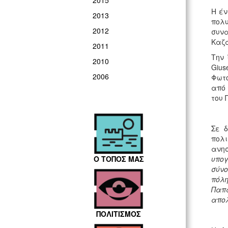
2015
Η έν
2013
πολυ
2012
συν
Καζα
2011
Την 
2010
Giu
2006
Φωτο
από 
του 
Σε δ
πολι
ανησ
Ο ΤΟΠΟΣ ΜΑΣ
υπογ
σύνο
πόλ
Παπ
απολ
ΠΟΛΙΤΙΣΜΟΣ