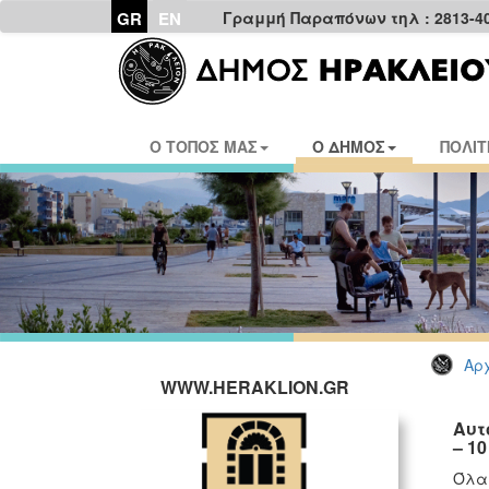
GR
EN
Γραμμή Παραπόνων τηλ : 2813-4
Ο ΤΟΠΟΣ ΜΑΣ
Ο ΔΗΜΟΣ
ΠΟΛΙΤ
Αρχ
WWW.HERAKLION.GR
Αυτ
– 1
Όλα 