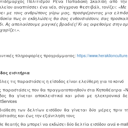
ντιδήμαρχος Πολιτισμού Ρένα Παπαδάκη Σκαλίδη από την 
λείου αναπτύσσει ένα νέο, σύγχρονο Φεστιβάλ, τονίζει:
«Με 
ει με τους ανθρώπους γύρω μας, προσφέροντας μια ελπιδοφ
δοκία πως οι εκδηλώσεις θα σας ενθουσιάσουν, σας προσκα
δι. Ας απολαύσουμε μαγικές βραδιές! Κι ας αφεθούμε στην ομ
χαρίζει.».
λυτικές πληροφορίες προγράμματος:
https://www.heraklionculture.
δος εισιτήρια
 όλες τις παραστάσεις η είσοδος είναι ελεύθερη για το κοινό
ις παραστάσεις που θα πραγματοποιηθούν στα Κηποθέατρα «Ν
οδος θα γίνεται αποκλειστικά και μόνο με ηλεκτρονικά δ
tServices
διάθεση των δελτίων εισόδου θα γίνεται δύο μέρες πριν 
στασης και έως την εξάντληση τους
θε θεατής θα μπορεί να εκδώσει δύο δελτία εισόδου ανά e-mai