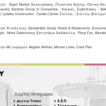
γοί: Super Market Χαλκιαδάκης, Πλαστικά Κρήτης, Οπτικά Κέν
anies, Karatzis Group of Companies, Καυκάς, Σαβοϊδάκης - Bak
r, Lydakis Construction, Carden Center Στέλιος – Στέλλα, Βιοτεχν
γοί Φιλοξενίας: Karatarakis Group Hotels & Restaurants, Economou H
pic, Ntoré Gastronomy, Εστιατόριο Λαδόκολλα, Pizza Fan, Alexak
γοί Μεταφορών: Aegean Airlines, Minoan Lines, Creta Plan
Χάρτης Ιστοχώρου
Δελτία Τύπου
Κ.Ε.Π.
Ανακοινώσεις
Τηλέφωνα