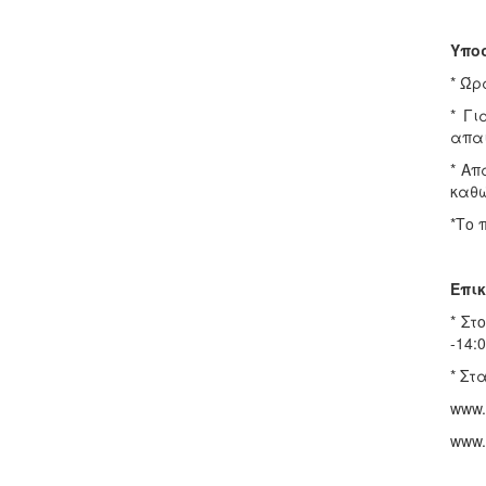
Υπο
* Ώρ
* Γι
απαι
* Απ
καθώ
*Το 
Επι
* Στ
-14:0
* Στ
www.
www.