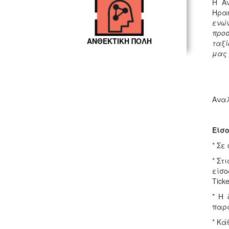
Η Α
Ηρακ
ενών
προσ
ΑΝΘΕΚΤΙΚΗ ΠΟΛΗ
ταξί
μας 
Ανα
Είσο
* Σε
* Στ
είσ
Ticke
* Η 
παρά
* Κά