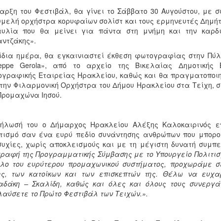
αρξη του Φεστιβάλ, θα γίνει το Σάββατο 30 Αυγούστου, με 
μελή ορχήστρα κορυφαίων σολίστ και τους ερμηνευτές Δημήτ
αυλία που θα μείνει για πάντα στη μνήμη και την καρδιά
ντζάκης».
ίδια ημέρα, θα εγκαινιαστεί έκθεση φωτογραφίας στην Πύλ
seppe Gerola», από το αρχείο της Βικελαίας Δημοτικής 
γραφικής Εταιρείας Ηρακλείου, καθώς και θα πραγματοποιη
την Φιλαρμονική Ορχήστρα του Δήμου Ηρακλείου στα Τείχη, στι
Προμαχώνα Ιησού.
ήλωσή του ο Δήμαρχος Ηρακλείου Αλέξης Καλοκαιρινός επ
τισμό σαν ένα ευρύ πεδίο συνάντησης ανθρώπων που μπορο
υχίες, χωρίς αποκλεισμούς και με τη μέγιστη δυνατή συμπ
ραφή της Προγραμματικής Σύμβασης με το Υπουργείο Πολιτισμ
λο του ευρύτερου προμαχωνικού συστήματος, προχωράμε σ
ης, των κατοίκων και των επισκεπτών της. Θέλω να ευχα
αδάκη – Σκαλίδη, καθώς και όλες και όλους τους συνεργ
αύσετε το Πρώτο Φεστιβάλ των Τειχών.».