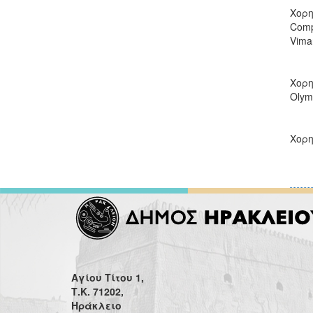
Χορη
Comp
Vima
Χορη
Olym
Χορη
Αγίου Τίτου 1,
Τ.Κ. 71202,
Ηράκλειο