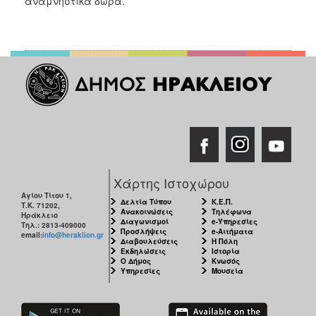
αναμνηστικά δώρα.
Χάρτης Ιστοχώρου
Αγίου Τίτου 1,
Δελτία Τύπου
Κ.Ε.Π.
Τ.Κ. 71202,
Ανακοινώσεις
Τηλέφωνα
Ηράκλειο
Διαγωνισμοί
e-Υπηρεσίες
Τηλ.: 2813-409000
Προσλήψεις
e-Αιτήματα
email:
info@heraklion.gr
Διαβουλεύσεις
Η Πόλη
Εκδηλώσεις
Ιστορία
Ο Δήμος
Κνωσός
Υπηρεσίες
Μουσεία