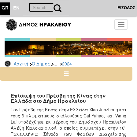
GR
EN
ΕΙΣΟΔΟΣ
Ο
Toggle
ΔΗΜΟΣ
navigati
Δελτία
Τύπου
Αρχείο
...
Αρχική
Ο Δήμος
2024
2026
2025
2024
2023
Επίσκεψη του Πρέσβη της Κίνας στην
Ελλάδα στο Δήμο Ηρακλείου
2022
Τον Πρέσβη της Κίνας στην Ελλάδα Xiao Junzheng και
2021
τους διπλωματικούς ακόλουθους Cai Yuhao, και Wang
2020
Lai υποδέχθηκε εκ μέρους του Δημάρχου Ηρακλείου
η
Αλέξη Καλοκαιρινού, ο οποίος συμμετέχει στην 16
2019
Πανελλήνια Σύνοδο των Φορέων Διαχείρισης