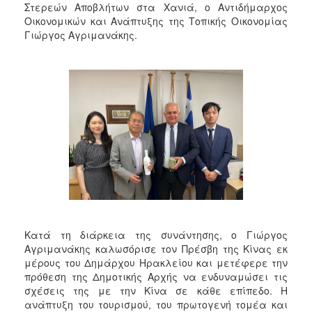
2018
Στερεών Αποβλήτων στα Χανιά, ο Αντιδήμαρχος
Οικονομικών και Ανάπτυξης της Τοπικής Οικονομίας
2017
Γιώργος Αγριμανάκης.
2016
2015
2013
2012
2011
2010
2006
Κατά τη διάρκεια της συνάντησης, ο Γιώργος
Ο
ΤΟΠΟΣ
Αγριμανάκης καλωσόρισε τον Πρέσβη της Κίνας εκ
ΜΑΣ
μέρους του Δημάρχου Ηρακλείου και μετέφερε την
πρόθεση της Δημοτικής Αρχής να ενδυναμώσει τις
ΠΟΛΙΤΙΣΜΟΣ
σχέσεις της με την Κίνα σε κάθε επίπεδο. Η
ανάπτυξη του τουρισμού, του πρωτογενή τομέα και