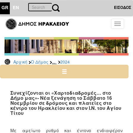
GR
EN
ΕΙΣΟΔΟΣ
Ο
Toggle
ΔΗΜΟΣ
navigati
Δελτία
Τύπου
Αρχείο
...
Αρχική
Ο Δήμος
2024
2026
2025
2024
2023
Συνεχίζονται οι «Χαρτοδιαδρομές… στο
Δήμο μας»- Νέα ξενάγηση το Σάββατο 16
2022
Νοεμβρίου σε δρόμους και πλατείες στο
2021
κέντρο του Ηρακλείου και στον Ι.Ν. του Αγίου
Τίτου
2020
2019
Με αμείωτο ρυθμό και έντονο ενδιαφέρον