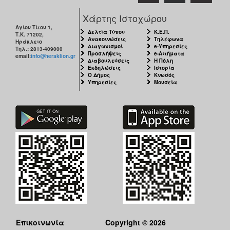
Χάρτης Ιστοχώρου
Αγίου Τίτου 1,
Δελτία Τύπου
Κ.Ε.Π.
Τ.Κ. 71202,
Ανακοινώσεις
Τηλέφωνα
Ηράκλειο
Διαγωνισμοί
e-Υπηρεσίες
Τηλ.: 2813-409000
Προσλήψεις
e-Αιτήματα
email:
info@heraklion.gr
Διαβουλεύσεις
Η Πόλη
Εκδηλώσεις
Ιστορία
Ο Δήμος
Κνωσός
Υπηρεσίες
Μουσεία
Επικοινωνία
Copyright © 2026