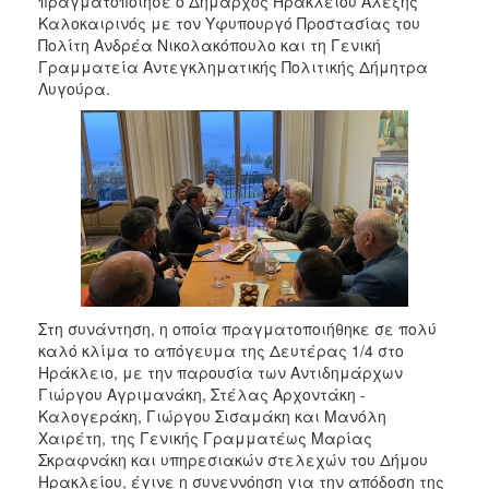
πραγματοποίησε ο Δήμαρχος Ηρακλείου Αλέξης
2018
Καλοκαιρινός με τον Υφυπουργό Προστασίας του
2017
Πολίτη Ανδρέα Νικολακόπουλο και τη Γενική
Γραμματεία Αντεγκληματικής Πολιτικής Δήμητρα
2016
Λυγούρα.
2015
2013
2012
2011
2010
2006
Στη συνάντηση, η οποία πραγματοποιήθηκε σε πολύ
καλό κλίμα το απόγευμα της Δευτέρας 1/4 στο
Ο
Ηράκλειο, με την παρουσία των Αντιδημάρχων
ΤΟΠΟΣ
Γιώργου Αγριμανάκη, Στέλας Αρχοντάκη -
ΜΑΣ
Καλογεράκη, Γιώργου Σισαμάκη και Μανόλη
Χαιρέτη, της Γενικής Γραμματέως Μαρίας
ΠΟΛΙΤΙΣΜΟΣ
Σκραφνάκη και υπηρεσιακών στελεχών του Δήμου
Ηρακλείου, έγινε η συνεννόηση για την απόδοση της