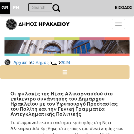
GR
EN
ΕΙΣΟΔΟΣ
Ο
Toggle
ΔΗΜΟΣ
navigati
Δελτία
Τύπου
Αρχείο
...
Αρχική
Ο Δήμος
2024
2026
2025
2024
2023
Οι φυλακές της Νέας Αλικαρνασσού στο
επίκεντρο συνάντησης του Δημάρχου
2022
Ηρακλείου με τον Υφυπουργό Προστασίας
2021
του Πολίτη και την Γενική Γραμματέα
Αντεγκληματικής Πολιτικής
2020
Το σωφρονιστικό κατάστημα κράτησης στη Νέα
2019
Αλικαρνασσό βρέθηκε στο επίκεντρο συνάντησης που