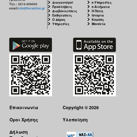
Διαγωνισμοί
e-Υπηρεσίες
Τηλ.: 2813-409000
Προσλήψεις
e-Αιτήματα
email:
info@heraklion.gr
Διαβουλεύσεις
Η Πόλη
Εκδηλώσεις
Ιστορία
Ο Δήμος
Κνωσός
Υπηρεσίες
Μουσεία
Επικοινωνία
Copyright © 2026
Όροι Χρήσης
Υλοποίηση
Δήλωση