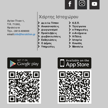
Χάρτης Ιστοχώρου
Αγίου Τίτου 1,
Δελτία Τύπου
Κ.Ε.Π.
Τ.Κ. 71202,
Ανακοινώσεις
Τηλέφωνα
Ηράκλειο
Διαγωνισμοί
e-Υπηρεσίες
Τηλ.: 2813-409000
Προσλήψεις
e-Αιτήματα
email:
info@heraklion.gr
Διαβουλεύσεις
Η Πόλη
Εκδηλώσεις
Ιστορία
Ο Δήμος
Κνωσός
Υπηρεσίες
Μουσεία