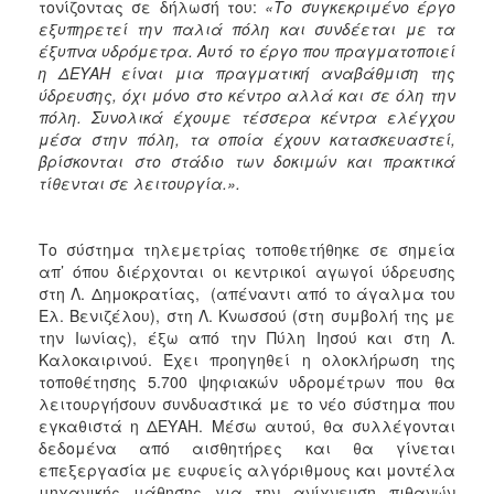
τονίζοντας σε δήλωσή του:
«Το συγκεκριμένο έργο
ΑΝΘΕΚΤΙΚΗ
εξυπηρετεί την παλιά πόλη και συνδέεται με τα
ΠΟΛΗ
έξυπνα υδρόμετρα. Αυτό το έργο που πραγματοποιεί
η ΔΕΥΑΗ είναι μια πραγματική αναβάθμιση της
ύδρευσης, όχι μόνο στο κέντρο αλλά και σε όλη την
πόλη. Συνολικά έχουμε τέσσερα κέντρα ελέγχου
μέσα στην πόλη, τα οποία έχουν κατασκευαστεί,
βρίσκονται στο στάδιο των δοκιμών και πρακτικά
τίθενται σε λειτουργία.».
Το σύστημα τηλεμετρίας τοποθετήθηκε σε σημεία
απ’ όπου διέρχονται οι κεντρικοί αγωγοί ύδρευσης
στη Λ. Δημοκρατίας, (απέναντι από το άγαλμα του
Ελ. Βενιζέλου), στη Λ. Κνωσσού (στη συμβολή της με
την Ιωνίας), έξω από την Πύλη Ιησού και στη Λ.
Καλοκαιρινού. Έχει προηγηθεί η ολοκλήρωση της
τοποθέτησης 5.700 ψηφιακών υδρομέτρων που θα
λειτουργήσουν συνδυαστικά με το νέο σύστημα που
εγκαθιστά η ΔΕΥΑΗ. Μέσω αυτού, θα συλλέγονται
δεδομένα από αισθητήρες και θα γίνεται
επεξεργασία με ευφυείς αλγόριθμους και μοντέλα
μηχανικής μάθησης για την ανίχνευση πιθανών