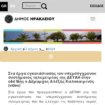
GR
EN
ΕΙΣΟΔΟΣ
Ο
Toggle
ΔΗΜΟΣ
navigati
Δελτία
Τύπου
Αρχείο
...
Αρχική
Ο Δήμος
2024
2026
2025
2024
2023
Στα έργα εγκατάστασης του υπερσύγχρονου
συστήματος τηλεμετρίας της ΔΕΥΑΗ στην
2022
οδό Ίδης ο Δήμαρχος Αλέξης Καλοκαιρινός
2021
(video)
2020
Στα έργα που πραγματοποιεί η ΔΕΥΑΗ για την
εγκατάσταση του υπερσύγχρονου συστήματος
2019
τηλεμετρίας που θα ελέγχει τις ποσότητες νερού,