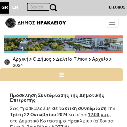
GR
EN
ΕΙΣΟΔΟΣ
Ο
Toggle
ΔΗΜΟΣ
navigati
Δελτία
Τύπου
Αρχείο
Αρχική
Ο Δήμος
Δελτία Τύπου
Αρχείο
2026
2024
2025
2024
2023
2022
Πρόσκληση Συνεδρίασης της Δημοτικής
Επιτροπής
2021
Σας προσκαλούμε
σε τακτική συνεδρίαση
την
2020
Τρίτη 22 Οκτωβρίου 2024
και ώρα
12.00 μ.μ.
,
2019
στο Δημοτικό Κατάστημα Ηρακλείου (αίθουσα
Ελευθ. Βενιζέλου-ΛΟΤΖΙΑ)