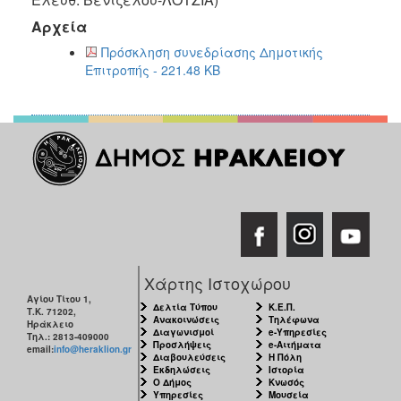
2018
Αρχεία
2017
Πρόσκληση συνεδρίασης Δημοτικής
2016
Επιτροπής - 221.48 KB
2015
2013
2012
2011
2010
2006
Χάρτης Ιστοχώρου
Αγίου Τίτου 1,
Ο
Δελτία Τύπου
Κ.Ε.Π.
Τ.Κ. 71202,
ΤΟΠΟΣ
Ανακοινώσεις
Τηλέφωνα
Ηράκλειο
ΜΑΣ
Διαγωνισμοί
e-Υπηρεσίες
Τηλ.: 2813-409000
Προσλήψεις
e-Αιτήματα
email:
info@heraklion.gr
Διαβουλεύσεις
Η Πόλη
ΠΟΛΙΤΙΣΜΟΣ
Εκδηλώσεις
Ιστορία
Ο Δήμος
Κνωσός
Υπηρεσίες
Μουσεία