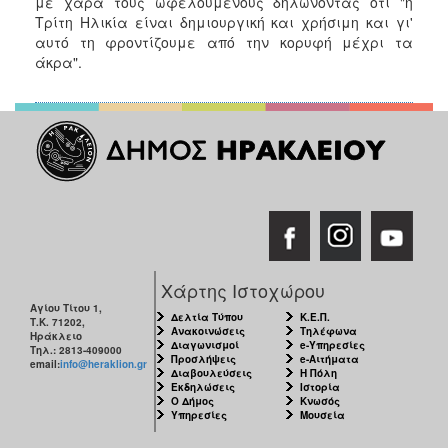
με χαρά τους ωφελούμενους δηλώνοντας ότι "η
ΑΝΘΕΚΤΙΚΗ
Τρίτη Ηλικία είναι δημιουργική και χρήσιμη και γι'
ΠΟΛΗ
αυτό τη φροντίζουμε από την κορυφή μέχρι τα
άκρα".
Χάρτης Ιστοχώρου
Αγίου Τίτου 1,
Δελτία Τύπου
Κ.Ε.Π.
Τ.Κ. 71202,
Ανακοινώσεις
Τηλέφωνα
Ηράκλειο
Διαγωνισμοί
e-Υπηρεσίες
Τηλ.: 2813-409000
Προσλήψεις
e-Αιτήματα
email:
info@heraklion.gr
Διαβουλεύσεις
Η Πόλη
Εκδηλώσεις
Ιστορία
Ο Δήμος
Κνωσός
Υπηρεσίες
Μουσεία