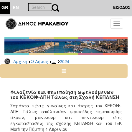
GR
EN
ΕΙΣΟΔΟΣ
Ο
Toggle
ΔΗΜΟΣ
navigati
Δελτία
Τύπου
Αρχείο
...
Αρχική
Ο Δήμος
2024
2026
2025
2024
2023
Φιλοξενία και περιποίηση ωφελούμενων
του ΚΕΚΟΙΦ-ΑΠΗ Τάλως στη Σχολή ΚΕΠΑΝΣΗ
2022
Σαράντα πέντε γυναίκες και άντρες του ΚΕΚΟΙΦ-
2021
ΑΠΗ Τάλως απόλαυσαν φροντίδες περιποίησης
2020
άκρων, μανικιούρ και πεντικιούρ στις
εγκαταστάσεις της σχολής ΚΕΠΑΝΣΗ και του ΙΕΚ
2019
Morfi την Πέμπτη 4 Απριλίου.