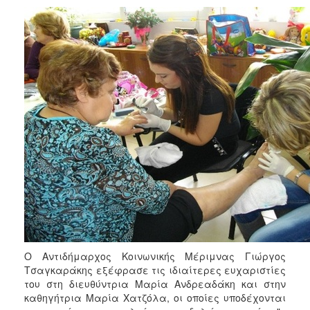
2018
2017
2016
2015
2013
2012
2011
2010
2006
Ο
ΤΟΠΟΣ
Ο Αντιδήμαρχος Κοινωνικής Μέριμνας Γιώργος
ΜΑΣ
Τσαγκαράκης εξέφρασε τις ιδιαίτερες ευχαριστίες
του στη διευθύντρια Μαρία Ανδρεαδάκη και στην
ΠΟΛΙΤΙΣΜΟΣ
καθηγήτρια Μαρία Χατζόλα, οι οποίες υποδέχονται