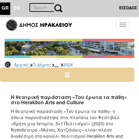
GR
EN
ΕΙΣΟΔΟΣ
Ο
Toggle
ΔΗΜΟΣ
navigati
Δελτία
Τύπου
Αρχείο
...
Αρχική
Ο Δήμος
2024
2026
2025
2024
2023
Η θεατρική παράσταση «Του έρωτα τα πάθη»
στο Heraklion Arts and Culture
2022
Η θεατρική παράσταση «Του έρωτα τα πάθη» η
2021
όποια παρουσιάστηκε στα πλαίσια του Φεστιβάλ
2020
«Κρήτη μια Ιστορία, 5+1 Πολιτισμοί» (2023) στο
Κηποθέατρο «Μάνος Χατζιδάκις» είναι πλέον
2019
διαθέσιμη στο κανάλι πολιτισμού Heraklion Arts and