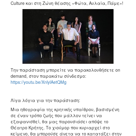
2018
Culture και στη Ζώνη θέασης «Φώτα, Αυλαία, Πάμε»!
2017
2016
2015
2013
2012
2011
2010
Την παράσταση μπορείτε να παρακολουθήσετε on
2006
demand, στον παρακάτω σύνδεσμο:
https://youtu.be/XnlylAetQMg
Λίγα λόγια για την παράσταση:
Ο
ΤΟΠΟΣ
Μια ηθογραφία της κρητικής υπαίθρου, βασισμένη
ΜΑΣ
σε έναν τρόπο ζωής που μάλλον τείνει να
εξαφανισθεί, θα μας παρουσιάσει απόψε το
ΠΟΛΙΤΙΣΜΟΣ
Θέατρο Κρήτης. Το χιούμορ που κυριαρχεί στο
κείμενο, θα μπορούσε άνετα να το κατατάξει στην