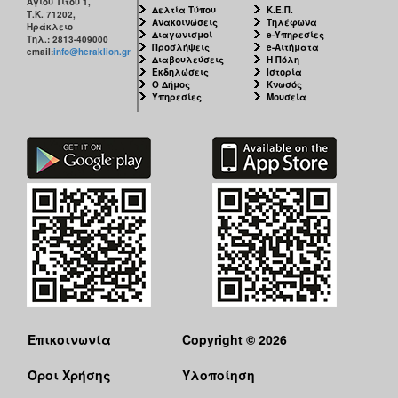
Αγίου Τίτου 1,
Δελτία Τύπου
Κ.Ε.Π.
Τ.Κ. 71202,
Ανακοινώσεις
Τηλέφωνα
Ηράκλειο
Διαγωνισμοί
e-Υπηρεσίες
Τηλ.: 2813-409000
Προσλήψεις
e-Αιτήματα
email:
info@heraklion.gr
Διαβουλεύσεις
Η Πόλη
Εκδηλώσεις
Ιστορία
Ο Δήμος
Κνωσός
Υπηρεσίες
Μουσεία
Επικοινωνία
Copyright © 2026
Όροι Χρήσης
Υλοποίηση