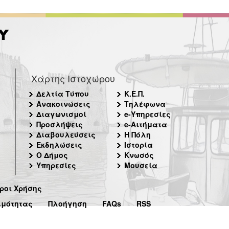
Χάρτης Ιστοχώρου
Δελτία Τύπου
Κ.Ε.Π.
Ανακοινώσεις
Τηλέφωνα
Διαγωνισμοί
e-Υπηρεσίες
Προσλήψεις
e-Αιτήματα
Διαβουλεύσεις
Η Πόλη
Εκδηλώσεις
Ιστορία
Ο Δήμος
Κνωσός
Υπηρεσίες
Μουσεία
ροι Χρήσης
ιμότητας
Πλοήγηση
FAQs
RSS