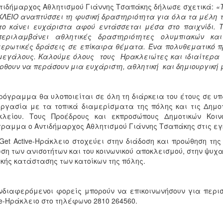
τιδήμαρχος Αθλητισμού Γιάννης Τσαπάκης δήλωσε σχετικά:
«
ΛΕΙΟ αναπτύσσει τη φυσική δραστηριότητα για όλα τα μέλη τ
το κάνει ευχάριστα αφού εντάσσεται μέσα στο παιχνίδι. 
περιλαμβάνει αθλητικές δραστηριότητες ολυμπιακών κ
ερωτικές δράσεις σε επίκαιρα θέματα. Ένα πολυθεματικό π
μεγάλους. Καλούμε όλους τους Ηρακλειώτες και ιδιαίτερα τ
ρθουν να περάσουν μια ευχάριστη, αθλητική και δημιουργική μ
ρόγραμμα θα υλοποιείται σε όλη τη διάρκεια του έτους σε υπ
ργασία με τα τοπικά διαμερίσματα της πόλης και τις Δημοτ
κλείου. Τους Προέδρους και εκπροσώπους Δημοτικών Κοι
ραμμα ο Αντιδήμαρχος Αθλητισμού Γιάννης Τσαπάκης στις εγκ
Get Active-Ηράκλειο στοχεύει στην διάδοση και προώθηση της
ση των ανισοτήτων και του κοινωνικού αποκλεισμού, στην ψυχα
κής κατάστασης των κατοίκων της πόλης.
νδιαφερόμενοι φορείς μπορούν να επικοινωνήσουν για περι
ve-Ηράκλειο στο τηλέφωνο 2810 264560.