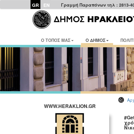
GR
EN
Γραμμή Παραπόνων τηλ : 2813-4
Ο ΤΟΠΟΣ ΜΑΣ
Ο ΔΗΜΟΣ
ΠΟΛΙΤ
Αρχ
WWW.HERAKLION.GR
#Ge
χρό
Νικ