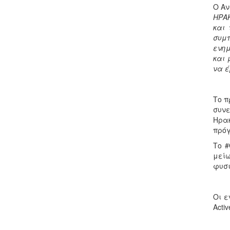
Ο Αν
ΗΡΑΚ
και 
συμ
ενημ
και 
να έ
Το π
συνε
Ηρα
πρόγ
Το #
μείω
φυσι
Οι ε
Acti