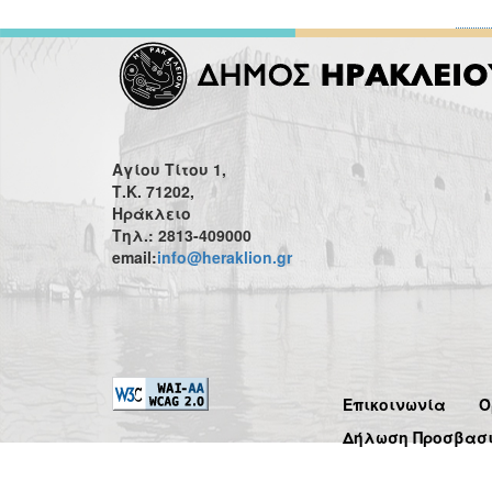
Αγίου Τίτου 1,
Τ.Κ. 71202,
Ηράκλειο
Τηλ.: 2813-409000
email:
info@heraklion.gr
Επικοινωνία
Ό
Δήλωση Προσβασ