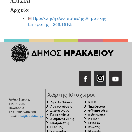
2018
ΛΟΤΖΙΑ)
Αρχεία
2017
Πρόσκληση συνεδρίασης Δημοτικής
2016
Επιτροπής - 208.16 KB
2015
2013
2012
2011
2010
2006
Χάρτης Ιστοχώρου
Ο
Αγίου Τίτου 1,
Δελτία Τύπου
Κ.Ε.Π.
Τ.Κ. 71202,
ΤΟΠΟΣ
Ανακοινώσεις
Τηλέφωνα
Ηράκλειο
ΜΑΣ
Διαγωνισμοί
e-Υπηρεσίες
Τηλ.: 2813-409000
Προσλήψεις
e-Αιτήματα
email:
info@heraklion.gr
Διαβουλεύσεις
Η Πόλη
ΠΟΛΙΤΙΣΜΟΣ
Εκδηλώσεις
Ιστορία
Ο Δήμος
Κνωσός
Υπηρεσίες
Μουσεία