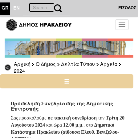
GR
EN
ΕΙΣΟΔΟΣ
Ο
Toggle
ΔΗΜΟΣ
navigati
Δελτία
Τύπου
Αρχείο
Αρχική
Ο Δήμος
Δελτία Τύπου
Αρχείο
2026
2024
2025
2024
2023
2022
Πρόσκληση Συνεδρίασης της Δημοτικής
Επιτροπής
2021
Σας προσκαλούμε
σε τακτική συνεδρίαση
την
Τρίτη 20
2020
Αυγούστου 2024
και ώρα
12.00 μ.μ.
, στο
Δημοτικό
2019
Κατάστημα Ηρακλείου (αίθουσα Ελευθ. Βενιζέλου-