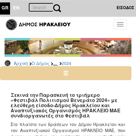
GR
EN
ΕΙΣΟΔΟΣ
Ο
Toggle
ΔΗΜΟΣ
navigati
Δελτία
Τύπου
Αρχείο
...
Αρχική
Ο Δήμος
2024
2026
2025
2024
2023
Ξεκινά την Παρασκευή το τριήμερο
«Φεστιβάλ Πολιτισμού Βενεράτο 2024» με
2022
ελεύθερη είσοδο-Δήμος Ηρακλείου και
2021
Αναπτυξιακός Οργανισμός ΗΡΑΚΛΕΙΟ ΜΑΕ
συνδιοργανωτές στο Φεστιβάλ
2020
Στο πλαίσιο των δράσεων του Δήμου Ηρακλείου και
2019
του Αναπτυξιακού Οργανισμού ΗΡΑΚΛΕΙΟ ΜΑΕ, που