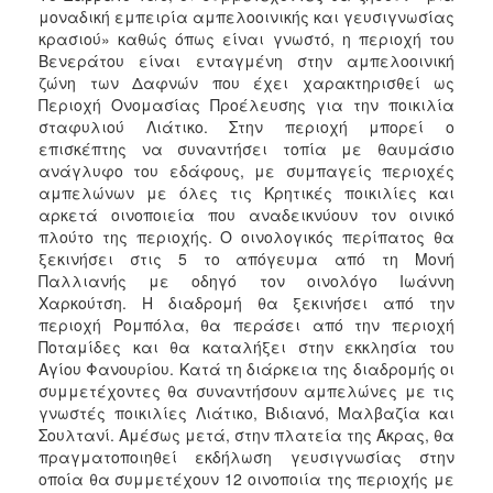
μοναδική εμπειρία αμπελοοινικής και γευσιγνωσίας
κρασιού» καθώς όπως είναι γνωστό, η περιοχή του
Βενεράτου είναι ενταγμένη στην αμπελοοινική
ζώνη των Δαφνών που έχει χαρακτηρισθεί ως
Περιοχή Ονομασίας Προέλευσης για την ποικιλία
σταφυλιού Λιάτικο. Στην περιοχή μπορεί ο
επισκέπτης να συναντήσει τοπία με θαυμάσιο
ανάγλυφο του εδάφους, με συμπαγείς περιοχές
αμπελώνων με όλες τις Κρητικές ποικιλίες και
αρκετά οινοποιεία που αναδεικνύουν τον οινικό
πλούτο της περιοχής. Ο οινολογικός περίπατος θα
ξεκινήσει στις 5 το απόγευμα από τη Μονή
Παλλιανής με οδηγό τον οινολόγο Ιωάννη
Χαρκούτση. Η διαδρομή θα ξεκινήσει από την
περιοχή Ρομπόλα, θα περάσει από την περιοχή
Ποταμίδες και θα καταλήξει στην εκκλησία του
Αγίου Φανουρίου. Κατά τη διάρκεια της διαδρομής οι
συμμετέχοντες θα συναντήσουν αμπελώνες με τις
γνωστές ποικιλίες Λιάτικο, Βιδιανό, Μαλβαζία και
Σουλτανί. Αμέσως μετά, στην πλατεία της Άκρας, θα
πραγματοποιηθεί εκδήλωση γευσιγνωσίας στην
οποία θα συμμετέχουν 12 οινοποιία της περιοχής με