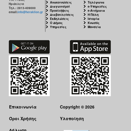
Ανακοινώσεις
Τηλέφωνα
Ηράκλειο
Διαγωνισμοί
e-Υπηρεσίες
Τηλ.: 2813-409000
Προσλήψεις
e-Αιτήματα
email:
info@heraklion.gr
Διαβουλεύσεις
Η Πόλη
Εκδηλώσεις
Ιστορία
Ο Δήμος
Κνωσός
Υπηρεσίες
Μουσεία
Επικοινωνία
Copyright © 2026
Όροι Χρήσης
Υλοποίηση
Δήλωση