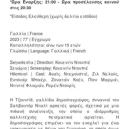
*Ώρα Έναρξης: 21:00 - Ώρα προσέλευσης κοινού
στις 20:30
*Είσοδος Ελεύθερη (χωρίς δελτία εισόδου)
Γαλλία | France
2023 | 77' | Έγχρωμο
Καταλληλότητα: άνω των 15 ετών
Γλώσσα | Language: Γαλλικά | French
Σκηνοθεσία | Direction: Κουεντίν Ντουπιέ
Σενάριο | Screenplay: Κουεντίν Ντουπιέ
Ηθοποιοί | Cast: Αναϊς Ντεμουστιέ, Ζιλ Νελούς,
Εντουάρ Μπαέρ, Ζονατάν Κοέν, Πίον Μαρμάι,
Ντιντιέ Φλαμάν, Ρομέν Ντουρίς
Η Τζουντίθ, γαλλίδα δημοσιογράφος, συναντά τον
Σαλβαντόρ Νταλί αρκετές φορές, σχετικά με μια
πιθανή συνέντευξη, την οποία ο ιδιόρρυθμος
καλλιτέχνης πεισματικά αρνείται. Η
δημοσιογράφος επιμένει να τον ενοχλεί για ένα
ντοκιμαντέρ με θέμα τον ζωγράφο, το οποίο όμως