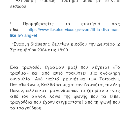
* Ελεύθερη είσοδος, αυστηρά μόνο με δελτία
εισόδου
!
Προμηθευτείτε το εισιτήριό σας
εδώ:
https://www.ticketservices.gr/event/ftt-ta-dika-mas-
like-a/?lang=el
*Έναρξη διάθεσης δελτίων εισόδου την Δευτέρα 2
Σεπτεμβρίου 2024 στις 18:00
Ένα τραγούδι έγραψαν μαζί που λέγεται «Το
τραύμα» και από αυτό προκύπτει μία ολόκληρη
συναυλία. Από παλιά ρεμπέτικα των Τσιτσάνη,
Παπαϊωάννου, Καλδάρα μέχρι τον Ζαμπέτα, τον Άκη
Πάνου, αλλά και τραγούδια που τα ζήτησαν ο ένας
από τον άλλον, λόγω της φωνής που τα είπε,
τραγούδια που έχουν στιγματιστεί από τη φωνή που
τα τραγούδησε.