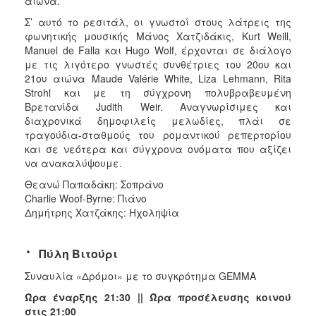
αιώνα.
Σ’ αυτό το ρεσιτάλ, οι γνωστοί στους λάτρεις της
φωνητικής μουσικής Μάνος Χατζιδάκις, Kurt Weill,
Manuel de Falla και Hugo Wolf, έρχονται σε διάλογο
με τις λιγότερο γνωστές συνθέτριες του 20ου και
21ου αιώνα Maude Valérie White, Liza Lehmann, Rita
Strohl και με τη σύγχρονη πολυβραβευμένη
Βρετανίδα Judith Weir. Αναγνωρίσιμες και
διαχρονικά δημοφιλείς μελωδίες, πλάι σε
τραγούδια-σταθμούς του ρομαντικού ρεπερτορίου
και σε νεότερα και σύγχρονα ονόματα που αξίζει
να ανακαλύψουμε.
Θεανώ Παπαδάκη: Σοπράνο
Charlie Woof-Byrne: Πιάνο
Δημήτρης Χατζάκης: Ηχοληψία
·
Πύλη Βιτούρι
Συναυλία «Δρόμοι» με το συγκρότημα GEMMA
Ώρα έναρξης 21:30
|| Ώρα προσέλευσης κοινού
στις 21:00