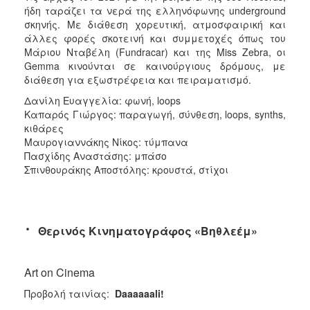
ήδη ταράζει τα νερά της ελληνόφωνης underground
σκηνής. Με διάθεση χορευτική, ατμοσφαιρική και
άλλες φορές σκοτεινή και συμμετοχές όπως του
Μάριου Νταβέλη (Fundracar) και της Miss Zebra, οι
Gemma κινούνται σε καινούργιους δρόμους, με
διάθεση για εξωστρέφεια και πειραματισμό.
Δανίλη Ευαγγελία: φωνή, loops
Καπαρός Γιώργος: παραγωγή, σύνθεση, loops, synths,
κιθάρες
Μαυρογιαννάκης Νίκος: τύμπανα
Πασχίδης Αναστάσης: μπάσο
Σπινθουράκης Αποστόλης: κρουστά, στίχοι
·
Θερινός Κινηματογράφος «Βηθλεέμ»
Art on Cinema
Προβολή ταινίας:
Daaaaaali!