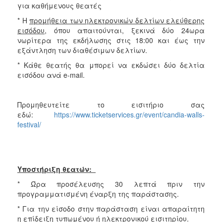
για καθήμενους θεατές
* Η
προμήθεια των ηλεκτρονικών δελτίων ελεύθερης
εισόδου
, όπου απαιτούνται, ξεκινά δύο 24ωρα
νωρίτερα της εκδήλωσης στις 18:00 και έως την
εξάντληση των διαθέσιμων δελτίων.
* Κάθε θεατής θα μπορεί να εκδώσει δύο δελτία
εισόδου ανά e-mail.
Προμηθευτείτε το εισιτήριο σας
εδώ:
https://www.ticketservices.gr/event/candia-walls-
festival/
Υποστήριξη θεατών:
* Ώρα προσέλευσης 30 λεπτά πριν την
προγραμματισμένη έναρξη της παράστασης.
* Για την είσοδο στην παράσταση είναι απαραίτητη
η επίδειξη τυπωμένου ή ηλεκτρονικού εισιτηρίου.