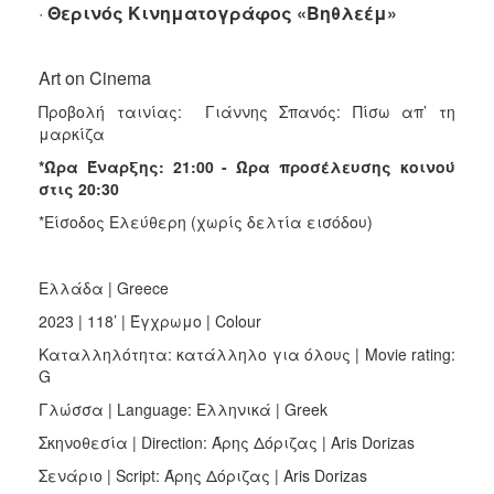
·
Θερινός Κινηματογράφος «Βηθλεέμ»
Art on Cinema
Προβολή ταινίας: Γιάννης Σπανός: Πίσω απ’ τη
μαρκίζα
*Ώρα Έναρξης: 21:00 - Ώρα προσέλευσης κοινού
στις 20:30
*Είσοδος Ελεύθερη (χωρίς δελτία εισόδου)
Ελλάδα | Greece
2023 | 118’ | Έγχρωμο | Colour
Καταλληλότητα: κατάλληλο για όλους | Movie rating:
G
Γλώσσα | Language: Ελληνικά | Greek
Σκηνοθεσία | Direction: Άρης Δόριζας | Aris Dorizas
Σενάριο | Script: Άρης Δόριζας | Aris Dorizas