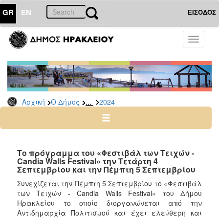
GR
EN
ΕΙΣΟΔΟΣ
Ο
Toggle
ΔΗΜΟΣ
navigati
Δελτία
Τύπου
Αρχείο
...
Αρχική
Ο Δήμος
2024
2026
2025
2024
2023
Το πρόγραμμα του «Φεστιβάλ των Τειχών -
Candia Walls Festival» την Τετάρτη 4
2022
Σεπτεμβρίου και την Πέμπτη 5 Σεπτεμβρίου
2021
Συνεχίζεται την Πέμπτη 5 Σεπτεμβρίου το «Φεστιβάλ
2020
των Τειχών - Candia Walls Festival» του Δήμου
Ηρακλείου το οποίο διοργανώνεται από την
2019
Αντιδημαρχία Πολιτισμού και έχει ελεύθερη και