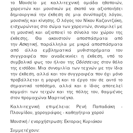
το Μουσείο με καλλιτεχνική ομάδα ηθοποιών,
χορευτών και μουσικών με σκοπό να αξιοποιήσει
δημιουργικά την έκθεση σε μια συνύπαρξη λόγου,
μουσικής και κίνησης. Ο λόγος του Νίκου Καζαντζάκη,
εισχωρώντας στο σώμα των χορευτών, συνομιλεί με
τη μουσική και αξιοποιεί το σύνολο του χώρου της
έκθεσης. Θα ακουστούν αποσπάσματα από
την
Ασκητική
, παράλληλα με μικρά αποσπάσματα
από άλλα εμβληματικά μυθιστορήματα του
συγγραφέα που αναδεικνύει η έκθεση, υπό το
συμβολικό φως του ήλιου της
Οδύσσειας
στον θόλο
της εισόδου. Μια συνομιλία των τεχνών με την ίδια
την έκθεση, αλλά και τον συγγραφέα που όχι μόνο
προβάλλεται η μορφή και το έργο του σε αυτό το
σημαντικό τοπόσημο, αλλά και ο ίδιος αποτελεί
κομμάτι των τειχών και της πόλης του, θαμμένος
στον προμαχώνα Μαρτινέγκο.
Καλλιτεχνική επιμέλεια: Ρενή Παπαδάκη -
Πλουμίδου, χορογράφος - καθηγήτρια χορού
Μουσική / ενορχήστρωση: Έκτορας Κυριάκου
Συμμετέχουν: