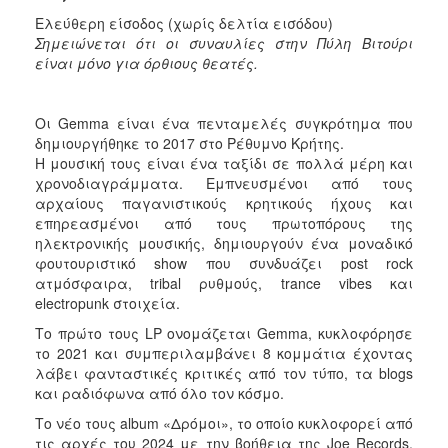
Ελεύθερη είσοδος (χωρίς δελτία εισόδου)
Σημειώνεται ότι οι συναυλίες στην Πύλη Βιτούρι
είναι μόνο για όρθιους θεατές.
Οι Gemma είναι ένα πενταμελές συγκρότημα που
δημιουργήθηκε το 2017 στο Ρέθυμνο Κρήτης.
Η μουσική τους είναι ένα ταξίδι σε πολλά μέρη και
χρονοδιαγράμματα. Εμπνευσμένοι από τους
αρχαίους παγανιστικούς κρητικούς ήχους και
επηρεασμένοι από τους πρωτοπόρους της
ηλεκτρονικής μουσικής, δημιουργούν ένα μοναδικό
φουτουριστικό show που συνδυάζει post rock
ατμόσφαιρα, tribal ρυθμούς, trance vibes και
electropunk στοιχεία.
Το πρώτο τους LP ονομάζεται Gemma, κυκλοφόρησε
το 2021 και συμπεριλαμβάνει 8 κομμάτια έχοντας
λάβει φανταστικές κριτικές από τον τύπο, τα blogs
και ραδιόφωνα από όλο τον κόσμο.
Το νέο τους album «Δρόμοι», το οποίο κυκλοφορεί από
τις αρχές του 2024 με την βοήθεια της Joe Records,