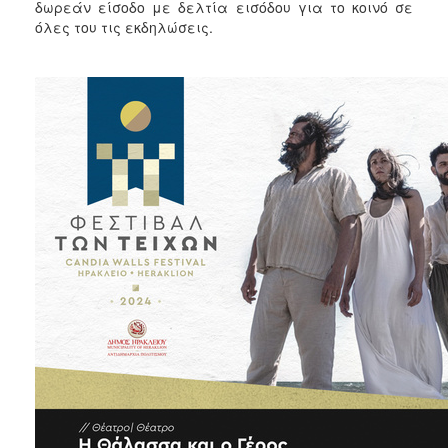
2018
δωρεάν είσοδο με δελτία εισόδου για το κοινό σε
όλες του τις εκδηλώσεις.
2017
2016
2015
2013
2012
2011
2010
2006
Ο
ΤΟΠΟΣ
ΜΑΣ
ΠΟΛΙΤΙΣΜΟΣ