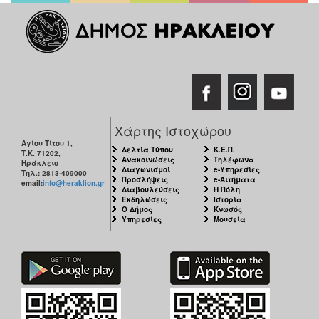
Χάρτης Ιστοχώρου
Αγίου Τίτου 1,
Δελτία Τύπου
Κ.Ε.Π.
Τ.Κ. 71202,
Ανακοινώσεις
Τηλέφωνα
Ηράκλειο
Διαγωνισμοί
e-Υπηρεσίες
Τηλ.: 2813-409000
Προσλήψεις
e-Αιτήματα
email:
info@heraklion.gr
Διαβουλεύσεις
Η Πόλη
Εκδηλώσεις
Ιστορία
Ο Δήμος
Κνωσός
Υπηρεσίες
Μουσεία