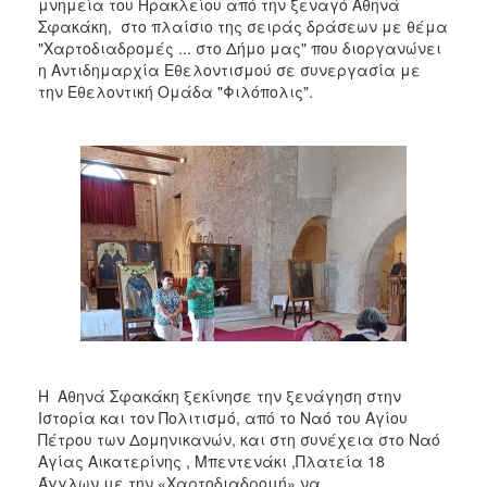
2018
μνημεία του Ηρακλείου από την ξεναγό Αθηνά
Σφακάκη, στο πλαίσιο της σειράς δράσεων με θέμα
2017
"Χαρτοδιαδρομές ... στο Δήμο μας" που διοργανώνει
2016
η Αντιδημαρχία Εθελοντισμού σε συνεργασία με
την Εθελοντική Ομάδα "Φιλόπολις".
2015
2013
2012
2011
2010
2006
Ο
ΤΟΠΟΣ
Η Αθηνά Σφακάκη ξεκίνησε την ξενάγηση στην
ΜΑΣ
Ιστορία και τον Πολιτισμό, από το Ναό του Αγίου
Πέτρου των Δομηνικανών, και στη συνέχεια στο Ναό
ΠΟΛΙΤΙΣΜΟΣ
Αγίας Αικατερίνης , Μπεντενάκι ,Πλατεία 18
Άγγλων με την «Χαρτοδιαδρομή» να