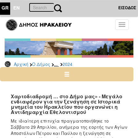
GR
EN
ΕΙΣΟΔΟΣ
Ο
Toggle
ΔΗΜΟΣ
navigati
Δελτία
Τύπου
Αρχείο
...
Αρχική
Ο Δήμος
2024
2026
2025
2024
2023
Χαρτοδιαδρομή … στο Δήμο μας» - Μεγάλο
ενδιαφέρον για την ξενάγηση σε Ιστορικά
2022
μνημεία του Ηρακλείου που οργανώνει η
2021
Αντιδημαρχία Εθελοντισμού
2020
Με ιδιαίτερη επιτυχία πραγματοποιήθηκε το
Σάββατο 29 Απριλίου, ανήμερα της εορτής των Αγίων
2019
Αποστόλων Πέτρου και Παύλου η ξενάγηση σε