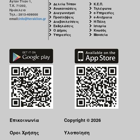
Αγίου Τίτου 1,
Δελτία Τύπου
Κ.Ε.Π.
Τ.Κ. 71202,
Ανακοινώσεις
Τηλέφωνα
Ηράκλειο
Διαγωνισμοί
e-Υπηρεσίες
Τηλ.: 2813-409000
Προσλήψεις
e-Αιτήματα
email:
info@heraklion.gr
Διαβουλεύσεις
Η Πόλη
Εκδηλώσεις
Ιστορία
Ο Δήμος
Κνωσός
Υπηρεσίες
Μουσεία
Επικοινωνία
Copyright © 2026
Όροι Χρήσης
Υλοποίηση