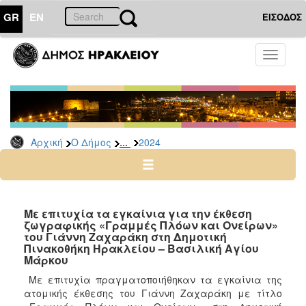
GR
EN
ΕΙΣΟΔΟΣ
Ο
Toggle
ΔΗΜΟΣ
navigati
Δελτία
Τύπου
Αρχείο
...
Αρχική
Ο Δήμος
2024
2026
2025
2024
2023
Με επιτυχία τα εγκαίνια για την έκθεση
ζωγραφικής «Γραμμές Πλόων και Ονείρων»
2022
του Γιάννη Ζαχαράκη στη Δημοτική
2021
Πινακοθήκη Ηρακλείου – Βασιλική Αγίου
Μάρκου
2020
Με επιτυχία πραγματοποιήθηκαν τα εγκαίνια της
2019
ατομικής έκθεσης του Γιάννη Ζαχαράκη με τίτλο