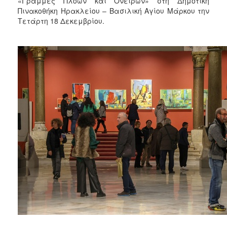
«Γραμμές Πλόων και Ονείρων» στη Δημοτική
2018
Πινακοθήκη Ηρακλείου – Βασιλική Αγίου Μάρκου την
2017
Τετάρτη 18 Δεκεμβρίου.
2016
2015
2013
2012
2011
2010
2006
Ο
ΤΟΠΟΣ
ΜΑΣ
ΠΟΛΙΤΙΣΜΟΣ