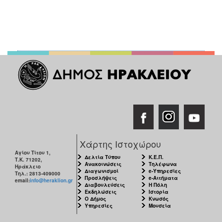
Χάρτης Ιστοχώρου
Αγίου Τίτου 1,
Δελτία Τύπου
Κ.Ε.Π.
Τ.Κ. 71202,
Ανακοινώσεις
Τηλέφωνα
Ηράκλειο
Διαγωνισμοί
e-Υπηρεσίες
Τηλ.: 2813-409000
Προσλήψεις
e-Αιτήματα
email:
info@heraklion.gr
Διαβουλεύσεις
Η Πόλη
Εκδηλώσεις
Ιστορία
Ο Δήμος
Κνωσός
Υπηρεσίες
Μουσεία