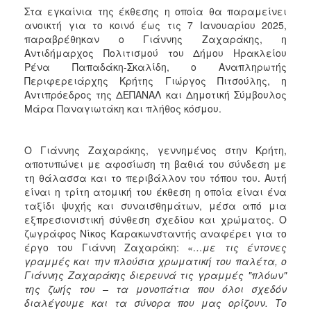
ΑΝΘΕΚΤΙΚΗ
Στα εγκαίνια της έκθεσης η οποία θα παραμείνει
ΠΟΛΗ
ανοικτή για το κοινό έως τις 7 Ιανουαρίου 2025,
παραβρέθηκαν ο Γιάννης Ζαχαράκης, η
Αντιδήμαρχος Πολιτισμού του Δήμου Ηρακλείου
Ρένα Παπαδάκη-Σκαλίδη, ο Αναπληρωτής
Περιφερειάρχης Κρήτης Γιώργος Πιτσούλης, η
Αντιπρόεδρος της ΔΕΠΑΝΑΛ και Δημοτική Σύμβουλος
Μάρα Παναγιωτάκη και πλήθος κόσμου.
Ο Γιάννης Ζαχαράκης, γεννημένος στην Κρήτη,
αποτυπώνει με αφοσίωση τη βαθιά του σύνδεση με
τη θάλασσα και το περιβάλλον του τόπου του. Αυτή
είναι η τρίτη ατομική του έκθεση η οποία είναι ένα
ταξίδι ψυχής και συναισθημάτων, μέσα από μια
εξπρεσιονιστική σύνθεση σχεδίου και χρώματος. Ο
ζωγράφος Νίκος Καρακωνσταντής αναφέρει για το
έργο του Γιάννη Ζαχαράκη:
«…με τις έντονες
γραμμές και την πλούσια χρωματική του παλέτα, ο
Γιάννης Ζαχαράκης διερευνά τις γραμμές "πλόων"
της ζωής του – τα μονοπάτια που όλοι σχεδόν
διαλέγουμε και τα σύνορα που μας ορίζουν. Το