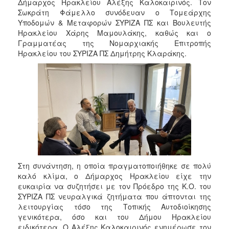
2018
Δήμαρχος Ηρακλείου Αλέξης Καλοκαιρινός. Τον
Σωκράτη Φάμελλο συνόδευαν ο Τομεάρχης
2017
Υποδομών & Μεταφορών ΣΥΡΙΖΑ ΠΣ και Βουλευτής
2016
Ηρακλείου Χάρης Μαμουλάκης, καθώς και ο
Γραμματέας της Νομαρχιακής Επιτροπής
2015
Ηρακλείου του ΣΥΡΙΖΑ ΠΣ Δημήτρης Κλαράκης.
2013
2012
2011
2010
2006
Στη συνάντηση, η οποία πραγματοποιήθηκε σε πολύ
Ο
καλό κλίμα, ο Δήμαρχος Ηρακλείου είχε την
ΤΟΠΟΣ
ευκαιρία να συζητήσει με τον Πρόεδρο της Κ.Ο. του
ΜΑΣ
ΣΥΡΙΖΑ ΠΣ νευραλγικά ζητήματα που άπτονται της
λειτουργίας τόσο της Τοπικής Αυτοδιοίκησης
ΠΟΛΙΤΙΣΜΟΣ
γενικότερα, όσο και του Δήμου Ηρακλείου
ειδικότερα. Ο Αλέξης Καλοκαιρινός ενημέρωσε τον