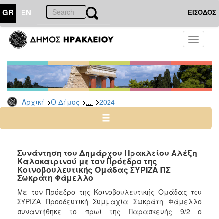
GR
EN
ΕΙΣΟΔΟΣ
Ο
Toggle
ΔΗΜΟΣ
navigati
Δελτία
Τύπου
Αρχείο
...
Αρχική
Ο Δήμος
2024
2026
2025
2024
2023
Συνάντηση του Δημάρχου Ηρακλείου Αλέξη
Καλοκαιρινού με τον Πρόεδρο της
2022
Κοινοβουλευτικής Ομάδας ΣΥΡΙΖΑ ΠΣ
2021
Σωκράτη Φάμελλο
2020
Με τον Πρόεδρο της Κοινοβουλευτικής Ομάδας του
ΣΥΡΙΖΑ Προοδευτική Συμμαχία Σωκράτη Φάμελλο
2019
συναντήθηκε το πρωί της Παρασκευής 9/2 ο