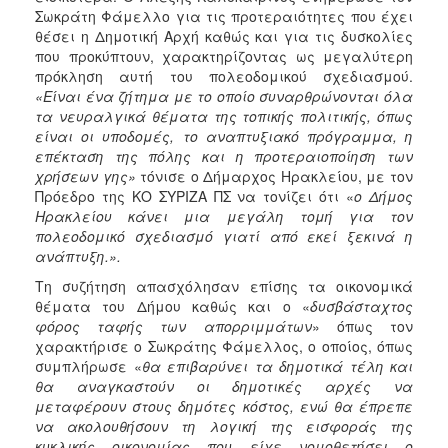
ΑΝΘΕΚΤΙΚΗ
Σωκράτη Φάμελλο για τις προτεραιότητες που έχει
ΠΟΛΗ
θέσει η Δημοτική Αρχή καθώς και για τις δυσκολίες
που προκύπτουν, χαρακτηρίζοντας ως μεγαλύτερη
πρόκληση αυτή του πολεοδομικού σχεδιασμού.
«Είναι ένα ζήτημα με το οποίο συναρθρώνονται όλα
τα νευραλγικά θέματα της τοπικής πολιτικής, όπως
είναι οι υποδομές, το αναπτυξιακό πρόγραμμα, η
επέκταση της πόλης και η προτεραιοποίηση των
χρήσεων γης»
τόνισε ο Δήμαρχος Ηρακλείου, με τον
Πρόεδρο της ΚΟ ΣΥΡΙΖΑ ΠΣ να τονίζει ότι «
ο Δήμος
Ηρακλείου κάνει μια μεγάλη τομή για τον
πολεοδομικό σχεδιασμό γιατί από εκεί ξεκινά η
ανάπτυξη.».
Τη συζήτηση απασχόλησαν επίσης τα οικονομικά
θέματα του Δήμου καθώς και ο «
δυσβάσταχτος
φόρος ταφής των απορριμμάτων
» όπως τον
χαρακτήρισε ο Σωκράτης Φάμελλος, ο οποίος, όπως
συμπλήρωσε «
θα επιβαρύνει τα δημοτικά τέλη και
θα αναγκαστούν οι δημοτικές αρχές να
μεταφέρουν στους δημότες κόστος, ενώ θα έπρεπε
να ακολουθήσουν τη λογική της εισφοράς της
κυκλικής οικονομίας που είχε νομοθετήσει ο