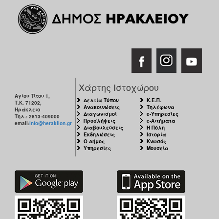
Χάρτης Ιστοχώρου
Αγίου Τίτου 1,
Δελτία Τύπου
Κ.Ε.Π.
Τ.Κ. 71202,
Ανακοινώσεις
Τηλέφωνα
Ηράκλειο
Διαγωνισμοί
e-Υπηρεσίες
Τηλ.: 2813-409000
Προσλήψεις
e-Αιτήματα
email:
info@heraklion.gr
Διαβουλεύσεις
Η Πόλη
Εκδηλώσεις
Ιστορία
Ο Δήμος
Κνωσός
Υπηρεσίες
Μουσεία