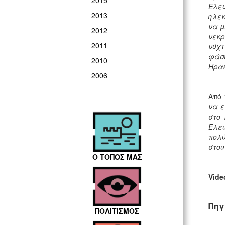
2015
Ελε
2013
ηλεκ
να μ
2012
νεκρ
2011
νύχτ
φάση
2010
Ηρακ
2006
Από 
να ε
στο 
Ελευ
πολύ
στου
Ο ΤΟΠΟΣ ΜΑΣ
Vide
Πηγ
ΠΟΛΙΤΙΣΜΟΣ