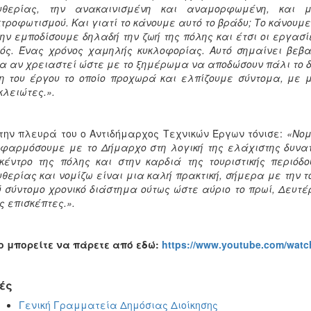
υθερίας, την ανακαινισμένη και αναμορφωμένη, και
τροφωτισμού. Και γιατί το κάνουμε αυτό το βράδυ; Το κάνουμε
ην εμποδίσουμε δηλαδή την ζωή της πόλης και έτσι οι εργασί
ός. Ένας χρόνος χαμηλής κυκλοφορίας. Αυτό σημαίνει βεβα
α αν χρειαστεί ώστε με το ξημέρωμα να αποδώσουν πάλι το δρ
 του έργου το οποίο προχωρά και ελπίζουμε σύντομα, με μ
λειώτες.».
την πλευρά του ο Αντιδήμαρχoς Τεχνικών Έργων τόνισε:
«Νομ
φαρμόσουμε με το Δήμαρχο στη λογική της ελάχιστης δυνατ
κέντρο της πόλης και στην καρδιά της τουριστικής περιό
θερίας και νομίζω είναι μια καλή πρακτική, σήμερα με την 
 σύντομο χρονικό διάστημα ούτως ώστε αύριο το πρωί, Δευτέ
ς επισκέπτες.».
o
μπορείτε να πάρετε από εδώ:
https://www.youtube.com/wat
ές
Γενική Γραμματεία Δημόσιας Διοίκησης