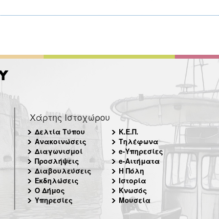
Χάρτης Ιστοχώρου
Δελτία Τύπου
Κ.Ε.Π.
Ανακοινώσεις
Τηλέφωνα
Διαγωνισμοί
e-Υπηρεσίες
Προσλήψεις
e-Αιτήματα
Διαβουλεύσεις
Η Πόλη
Εκδηλώσεις
Ιστορία
Ο Δήμος
Κνωσός
Υπηρεσίες
Μουσεία