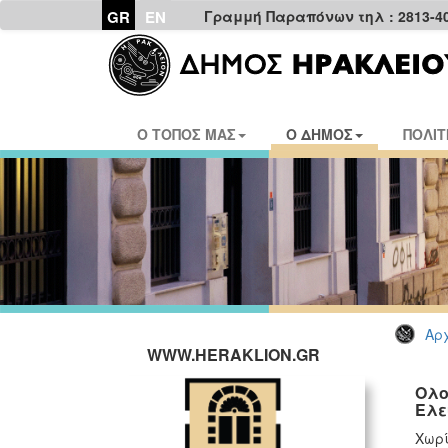
GR
EN
Γραμμή Παραπόνων τηλ : 2813-4
Ο ΤΟΠΟΣ ΜΑΣ
Ο ΔΗΜΟΣ
ΠΟΛΙΤ
Αρχ
WWW.HERAKLION.GR
Ολο
Ελε
Χωρ