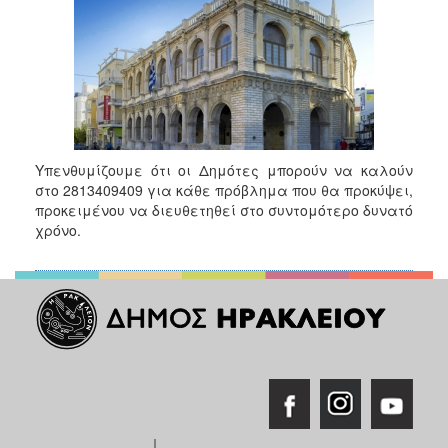
2018
2017
2016
2015
2013
2012
Υπενθυμίζουμε ότι οι Δημότες μπορούν να καλούν
2011
στο 2813409409 για κάθε πρόβλημα που θα προκύψει,
προκειμένου να διευθετηθεί στο συντομότερο δυνατό
2010
χρόνο.
2006
Ο
ΤΟΠΟΣ
ΜΑΣ
ΠΟΛΙΤΙΣΜΟΣ