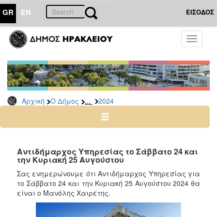
GR
EN
ΕΙΣΟΔΟΣ
Ο
Toggle
ΔΗΜΟΣ
navigati
Δελτία
Τύπου
Αρχείο
...
Αρχική
Ο Δήμος
2024
2026
2025
2024
2023
Αντιδήμαρχος Υπηρεσίας το Σάββατο 24 και
την Κυριακή 25 Αυγούστου
2022
Σας ενημερώνουμε ότι Αντιδήμαρχος Υπηρεσίας για
2021
το Σάββατο 24 και την Κυριακή 25 Αυγούστου 2024 θα
2020
είναι ο Μανόλης Χαιρέτης.
2019