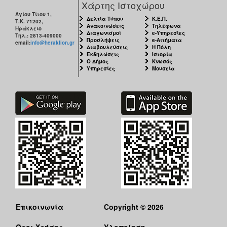
Χάρτης Ιστοχώρου
ΑΝΘΕΚΤΙΚΗ
ΠΟΛΗ
Αγίου Τίτου 1,
Δελτία Τύπου
Κ.Ε.Π.
Τ.Κ. 71202,
Ανακοινώσεις
Τηλέφωνα
Ηράκλειο
Διαγωνισμοί
e-Υπηρεσίες
Τηλ.: 2813-409000
Προσλήψεις
e-Αιτήματα
email:
info@heraklion.gr
Διαβουλεύσεις
Η Πόλη
Εκδηλώσεις
Ιστορία
Ο Δήμος
Κνωσός
Υπηρεσίες
Μουσεία
Επικοινωνία
Copyright © 2026
Όροι Χρήσης
Υλοποίηση