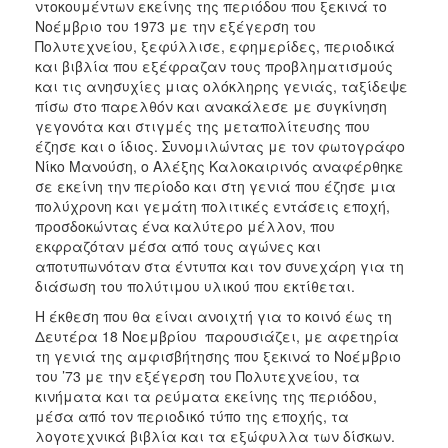
ντοκουμέντων εκείνης της περιόδου που ξεκινά το
ΑΝΘΕΚΤΙΚΗ
Νοέμβριο του 1973 με την εξέγερση του
ΠΟΛΗ
Πολυτεχνείου, ξεφύλλισε, εφημερίδες, περιοδικά
και βιβλία που εξέφραζαν τους προβληματισμούς
και τις ανησυχίες μιας ολόκληρης γενιάς, ταξίδεψε
πίσω στο παρελθόν και ανακάλεσε με συγκίνηση
γεγονότα και στιγμές της μεταπολίτευσης που
έζησε και ο ίδιος. Συνομιλώντας με τον φωτογράφο
Νίκο Μανούση, ο Αλέξης Καλοκαιρινός αναφέρθηκε
σε εκείνη την περίοδο και στη γενιά που έζησε μια
πολύχρονη και γεμάτη πολιτικές εντάσεις εποχή,
προσδοκώντας ένα καλύτερο μέλλον, που
εκφραζόταν μέσα από τους αγώνες και
αποτυπωνόταν στα έντυπα και τον συνεχάρη για τη
διάσωση του πολύτιμου υλικού που εκτίθεται.
Η έκθεση που θα είναι ανοιχτή για το κοινό έως τη
Δευτέρα 18 Νοεμβρίου παρουσιάζει, με αφετηρία
τη γενιά της αμφισβήτησης που ξεκινά το Νοέμβριο
του ’73 με την εξέγερση του Πολυτεχνείου, τα
κινήματα και τα ρεύματα εκείνης της περιόδου,
μέσα από τον περιοδικό τύπο της εποχής, τα
λογοτεχνικά βιβλία και τα εξώφυλλα των δίσκων.