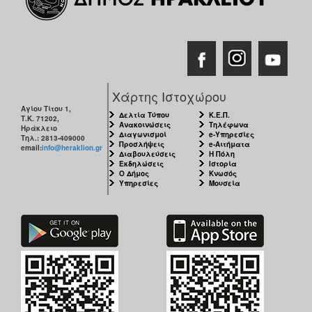
Χάρτης Ιστοχώρου
Αγίου Τίτου 1,
Δελτία Τύπου
Κ.Ε.Π.
Τ.Κ. 71202,
Ανακοινώσεις
Τηλέφωνα
Ηράκλειο
Διαγωνισμοί
e-Υπηρεσίες
Τηλ.: 2813-409000
Προσλήψεις
e-Αιτήματα
email:
info@heraklion.gr
Διαβουλεύσεις
Η Πόλη
Εκδηλώσεις
Ιστορία
Ο Δήμος
Κνωσός
Υπηρεσίες
Μουσεία