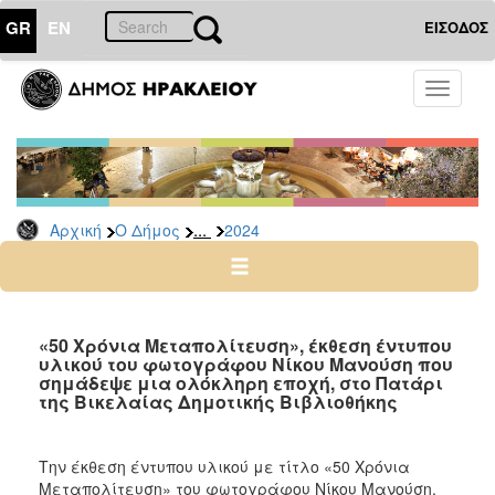
GR
EN
ΕΙΣΟΔΟΣ
Ο
Toggle
ΔΗΜΟΣ
navigati
Δελτία
Τύπου
Αρχείο
...
Αρχική
Ο Δήμος
2024
2026
2025
2024
2023
«50 Χρόνια Μεταπολίτευση», έκθεση έντυπου
υλικού του φωτογράφου Νίκου Μανούση που
2022
σημάδεψε μια ολόκληρη εποχή, στο Πατάρι
2021
της Βικελαίας Δημοτικής Βιβλιοθήκης
2020
2019
Την έκθεση έντυπου υλικού με τίτλο «50 Χρόνια
Μεταπολίτευση» του φωτογράφου Νίκου Μανούση,