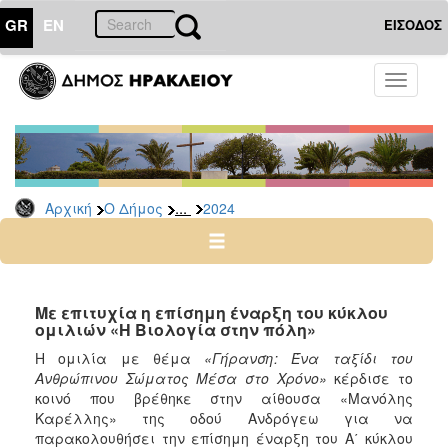
GR
EN
ΕΙΣΟΔΟΣ
Ο
Toggle
ΔΗΜΟΣ
navigati
Δελτία
Τύπου
Αρχείο
...
Αρχική
Ο Δήμος
2024
2026
2025
2024
2023
Με επιτυχία η επίσημη έναρξη του κύκλου
ομιλιών «Η Βιολογία στην πόλη»
2022
Η ομιλία με θέμα
«Γήρανση: Ένα ταξίδι του
2021
Ανθρώπινου Σώματος Μέσα στο Χρόνο»
κέρδισε το
2020
κοινό που βρέθηκε στην αίθουσα «Μανόλης
Καρέλλης» της οδού Ανδρόγεω για να
2019
παρακολουθήσει την επίσημη έναρξη του Α΄ κύκλου