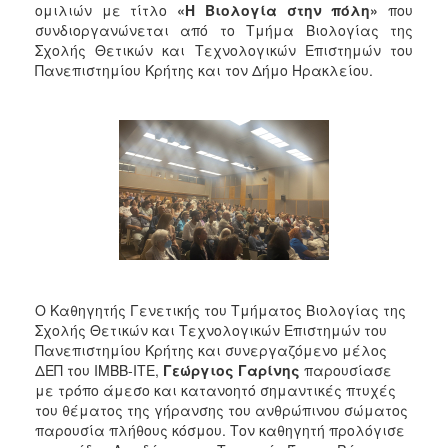
2018
ομιλιών με τίτλο
«Η Βιολογία στην πόλη»
που
συνδιοργανώνεται από το Τμήμα Βιολογίας της
2017
Σχολής Θετικών και Τεχνολογικών Επιστημών του
2016
Πανεπιστημίου Κρήτης και τον Δήμο Ηρακλείου.
2015
2013
2012
2011
2010
2006
Ο Καθηγητής Γενετικής του Τμήματος Βιολογίας της
Σχολής Θετικών και Τεχνολογικών Επιστημών του
Ο
Πανεπιστημίου Κρήτης και συνεργαζόμενο μέλος
ΤΟΠΟΣ
ΔΕΠ του ΙΜΒΒ-ΙΤΕ,
Γεώργιος Γαρίνης
παρουσίασε
ΜΑΣ
με τρόπο άμεσο και κατανοητό σημαντικές πτυχές
του θέματος της γήρανσης του ανθρώπινου σώματος
ΠΟΛΙΤΙΣΜΟΣ
παρουσία πλήθους κόσμου. Τον καθηγητή προλόγισε