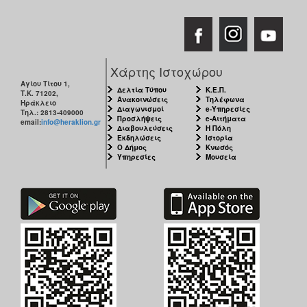
Χάρτης Ιστοχώρου
Αγίου Τίτου 1,
Δελτία Τύπου
Κ.Ε.Π.
Τ.Κ. 71202,
Ανακοινώσεις
Τηλέφωνα
Ηράκλειο
Διαγωνισμοί
e-Υπηρεσίες
Τηλ.: 2813-409000
Προσλήψεις
e-Αιτήματα
email:
info@heraklion.gr
Διαβουλεύσεις
Η Πόλη
Εκδηλώσεις
Ιστορία
Ο Δήμος
Κνωσός
Υπηρεσίες
Μουσεία