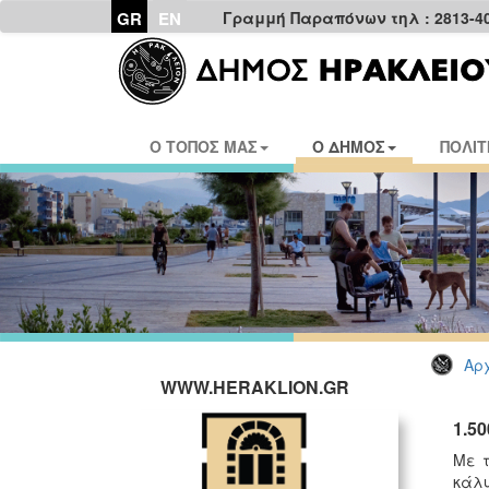
GR
EN
Γραμμή Παραπόνων τηλ : 2813-4
Ο ΤΟΠΟΣ ΜΑΣ
Ο ΔΗΜΟΣ
ΠΟΛΙΤ
Αρχ
WWW.HERAKLION.GR
1.5
Με τ
κάλυ