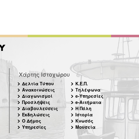
Χάρτης Ιστοχώρου
Δελτία Τύπου
Κ.Ε.Π.
Ανακοινώσεις
Τηλέφωνα
Διαγωνισμοί
e-Υπηρεσίες
Προσλήψεις
e-Αιτήματα
Διαβουλεύσεις
Η Πόλη
Εκδηλώσεις
Ιστορία
Ο Δήμος
Κνωσός
Υπηρεσίες
Μουσεία