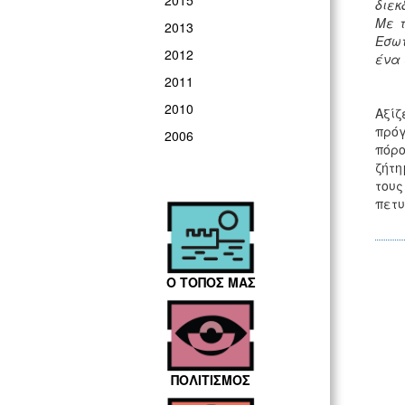
2015
διεκ
Με τ
2013
Εσωτ
2012
ένα 
2011
2010
Αξίζ
πρόγ
2006
πόρο
ζήτη
τους
πετυ
Ο ΤΟΠΟΣ ΜΑΣ
ΠΟΛΙΤΙΣΜΟΣ