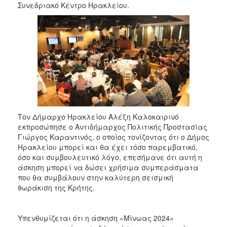
2018
Συνεδριακό Κέντρο Ηρακλείου.
2017
2016
2015
2013
2012
2011
2010
Τον Δήμαρχο Ηρακλείου Αλέξη Καλοκαιρινό
2006
εκπροσώπησε ο Αντιδήμαρχος Πολιτικής Προστασίας
Γιώργος Καραντινός, ο οποίος τονίζοντας ότι ο Δήμος
Ηρακλείου μπορεί και θα έχει τόσο παρεμβατικό,
όσο και συμβουλευτικό λόγο, επεσήμανε ότι αυτή η
άσκηση μπορεί να δώσει χρήσιμα συμπεράσματα
Ο
που θα συμβάλουν στην καλύτερη σεισμική
ΤΟΠΟΣ
θωράκιση της Κρήτης.
ΜΑΣ
ΠΟΛΙΤΙΣΜΟΣ
Υπενθυμίζεται ότι η άσκηση «Μίνωας 2024»