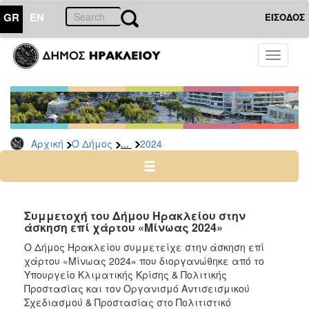
GR
EN
ΕΙΣΟΔΟΣ
Ο
Toggle
ΔΗΜΟΣ
navigati
Δελτία
Τύπου
Αρχείο
...
Αρχική
Ο Δήμος
2024
2026
2025
2024
2023
Συμμετοχή του Δήμου Ηρακλείου στην
άσκηση επί χάρτου «Μίνωας 2024»
2022
Ο Δήμος Ηρακλείου συμμετείχε στην άσκηση επί
2021
χάρτου «Μίνωας 2024» που διοργανώθηκε από το
2020
Υπουργείο Κλιματικής Κρίσης & Πολιτικής
Προστασίας και τον Οργανισμό Αντισεισμικού
2019
Σχεδιασμού & Προστασίας στο Πολιτιστικό