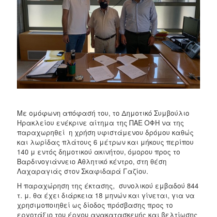
2018
2017
2016
2015
2013
2012
2011
2010
Με ομόφωνη απόφασή του, το Δημοτικό Συμβούλιο
2006
Ηρακλείου ενέκρινε αίτημα της ΠΑΕ ΟΦΗ να της
παραχωρηθεί η χρήση υφιστάμενου δρόμου καθώς
και λωρίδας πλάτους 6 μέτρων και μήκους περίπου
140 μ εντός δημοτικού ακινήτου, όμορου προς το
Βαρδινογιάννειο Αθλητικό κέντρο, στη θέση
Ο
Λαχαραγιάς στον Σκαφιδαρά Γαζίου.
ΤΟΠΟΣ
ΜΑΣ
Η παραχώρηση της έκτασης, συνολικού εμβαδού 844
τ. μ. θα έχει διάρκεια 18 μηνών και γίνεται, για να
ΠΟΛΙΤΙΣΜΟΣ
χρησιμοποιηθεί ως δίοδος πρόσβασης προς το
εργοτάξιο του έργου ανακατασκευής και βελτίωσης