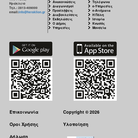
Ανακοινώσεις
Τηλέφωνα
Ηράκλειο
Διαγωνισμοί
e-Υπηρεσίες
Τηλ.: 2813-409000
Προσλήψεις
e-Αιτήματα
email:
info@heraklion.gr
Διαβουλεύσεις
Η Πόλη
Εκδηλώσεις
Ιστορία
Ο Δήμος
Κνωσός
Υπηρεσίες
Μουσεία
Επικοινωνία
Copyright © 2026
Όροι Χρήσης
Υλοποίηση
Δήλωση