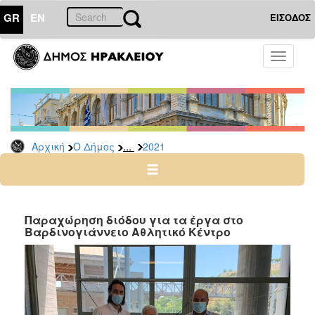
GR
EN
ΕΙΣΟΔΟΣ
Ο
Toggle
ΔΗΜΟΣ
navigati
Δελτία
Τύπου
Αρχείο
...
Αρχική
Ο Δήμος
2021
2026
2025
2024
2023
Παραχώρηση διόδου για τα έργα στο
Βαρδινογιάννειο Αθλητικό Κέντρο
2022
2021
2020
2019