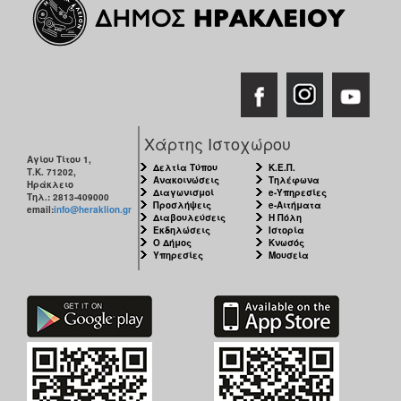
Χάρτης Ιστοχώρου
Αγίου Τίτου 1,
Δελτία Τύπου
Κ.Ε.Π.
Τ.Κ. 71202,
Ανακοινώσεις
Τηλέφωνα
Ηράκλειο
Διαγωνισμοί
e-Υπηρεσίες
Τηλ.: 2813-409000
Προσλήψεις
e-Αιτήματα
email:
info@heraklion.gr
Διαβουλεύσεις
Η Πόλη
Εκδηλώσεις
Ιστορία
Ο Δήμος
Κνωσός
Υπηρεσίες
Μουσεία