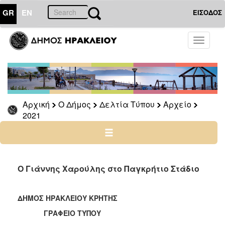
GR
EN
ΕΙΣΟΔΟΣ
Ο
Toggle
ΔΗΜΟΣ
navigati
Δελτία
Τύπου
Αρχείο
Αρχική
Ο Δήμος
Δελτία Τύπου
Αρχείο
2026
2021
2025
2024
2023
2022
Ο Γιάννης Χαρούλης στο Παγκρήτιο Στάδιο
2021
2020
ΔΗΜΟΣ ΗΡΑΚΛΕΙΟΥ ΚΡΗΤΗΣ
2019
ΓΡΑΦΕΙΟ ΤΥΠΟΥ