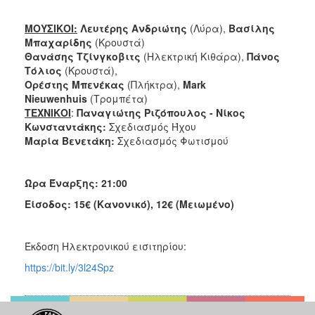
ΜΟΥΣΙΚΟΙ:
Λευτέρης Ανδριώτης
(Λύρα),
Βασίλης
Μπαχαρίδης
(Κρουστά)
Θανάσης Τζίνγκοβιτς
(Ηλεκτρική Κιθάρα),
Πάνος
Τόλιος
(Κρουστά),
Ορέστης Μπενέκας
(Πλήκτρα),
Mark
Nieuwenhuis
(Τρομπέτα)
ΤΕΧΝΙΚΟΙ
:
Παναγιώτης Ριζόπουλος - Νίκος
Κωνσταντάκης:
Σχεδιασμός Ήχου
Μαρία Βενετάκη:
Σχεδιασμός Φωτισμού
Ώρα Έναρξης: 21:00
Είσοδος: 15€ (Κανονικό), 12€ (Μειωμένο)
Έκδοση Ηλεκτρονικού εισιτηρίου:
https://bit.ly/3l24Spz