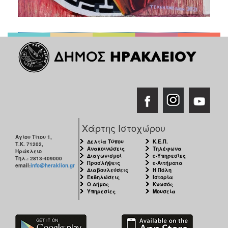
Χάρτης Ιστοχώρου
Αγίου Τίτου 1,
Δελτία Τύπου
Κ.Ε.Π.
Τ.Κ. 71202,
Ανακοινώσεις
Τηλέφωνα
Ηράκλειο
Διαγωνισμοί
e-Υπηρεσίες
Τηλ.: 2813-409000
Προσλήψεις
e-Αιτήματα
email:
info@heraklion.gr
Διαβουλεύσεις
Η Πόλη
Εκδηλώσεις
Ιστορία
Ο Δήμος
Κνωσός
Υπηρεσίες
Μουσεία