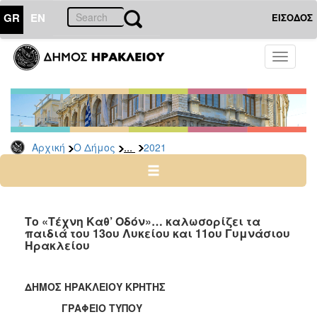
GR
EN
ΕΙΣΟΔΟΣ
Ο
Toggle
ΔΗΜΟΣ
navigati
Δελτία
Τύπου
Αρχείο
...
Αρχική
Ο Δήμος
2021
2026
2025
2024
2023
Το «Τέχνη Καθ’ Οδόν»… καλωσορίζει τα
παιδιά του 13ου Λυκείου και 11ου Γυμνάσιου
2022
Ηρακλείου
2021
2020
ΔΗΜΟΣ ΗΡΑΚΛΕΙΟΥ ΚΡΗΤΗΣ
2019
ΓΡΑΦΕΙΟ ΤΥΠΟΥ