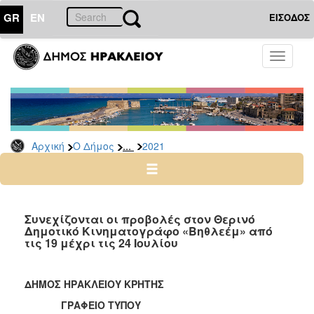
GR
EN
ΕΙΣΟΔΟΣ
Ο
Toggle
ΔΗΜΟΣ
navigati
Δελτία
Τύπου
Αρχείο
...
Αρχική
Ο Δήμος
2021
2026
2025
2024
2023
Συνεχίζονται οι προβολές στον Θερινό
Δημοτικό Κινηματογράφο «Βηθλεέμ» από
2022
τις 19 μέχρι τις 24 Ιουλίου
2021
2020
ΔΗΜΟΣ ΗΡΑΚΛΕΙΟΥ ΚΡΗΤΗΣ
2019
ΓΡΑΦΕΙΟ ΤΥΠΟΥ