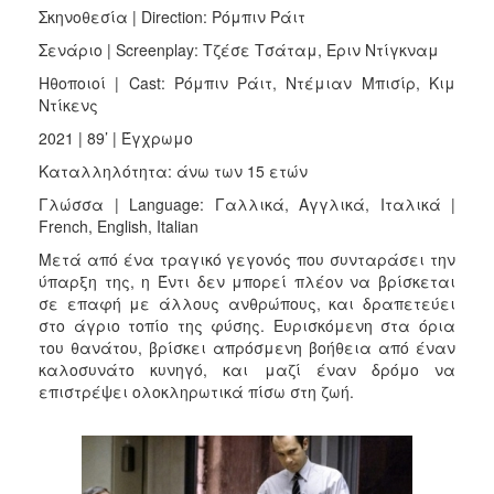
Σκηνοθεσία | Direction: Ρόμπιν Ράιτ
Σενάριο | Screenplay: Τζέσε Τσάταμ, Εριν Ντίγκναμ
Ηθοποιοί | Cast: Ρόμπιν Ράιτ, Ντέμιαν Μπισίρ, Κιμ
Ντίκενς
2021 | 89’ | Έγχρωμο
Καταλληλότητα: άνω των 15 ετών
Γλώσσα | Language: Γαλλικά, Αγγλικά, Ιταλικά |
French, English, Italian
Μετά από ένα τραγικό γεγονός που συνταράσει την
ύπαρξη της, η Έντι δεν μπορεί πλέον να βρίσκεται
σε επαφή με άλλους ανθρώπους, και δραπετεύει
στο άγριο τοπίο της φύσης. Ευρισκόμενη στα όρια
του θανάτου, βρίσκει απρόσμενη βοήθεια από έναν
καλοσυνάτο κυνηγό, και μαζί έναν δρόμο να
επιστρέψει ολοκληρωτικά πίσω στη ζωή.