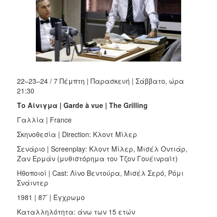
22–23–24 / 7 Πέμπτη | Παρασκευή | Σάββατο, ώρα
21:30
Το Αίνιγμα |
Garde à
vue |
The
Grilling
Γαλλία | France
Σκηνοθεσία | Direction: Κλοντ Μίλερ
Σενάριο | Screenplay: Κλοντ Μίλερ, Μισέλ Οντιάρ,
Ζαν Ερμάν (μυθιστόρημα του Τζον Γουέινραϊτ)
Ηθοποιοί | Cast: Λίνο Βεντούρα, Μισέλ Σερό, Ρόμι
Σνάιντερ
1981 | 87’ | Έγχρωμο
Καταλληλότητα: άνω των 15 ετών