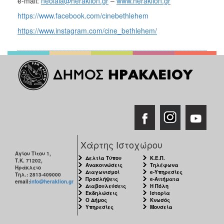
e-mail:
neolaia@heraklion.gr
–
www.heraklion.gr
https://www.facebook.com/cinebethlehem
https://www.instagram.com/cine_bethlehem/
Χάρτης Ιστοχώρου
Αγίου Τίτου 1,
Δελτία Τύπου
Κ.Ε.Π.
Τ.Κ. 71202,
Ανακοινώσεις
Τηλέφωνα
Ηράκλειο
Διαγωνισμοί
e-Υπηρεσίες
Τηλ.: 2813-409000
Προσλήψεις
e-Αιτήματα
email:
info@heraklion.gr
Διαβουλεύσεις
Η Πόλη
Εκδηλώσεις
Ιστορία
Ο Δήμος
Κνωσός
Υπηρεσίες
Μουσεία