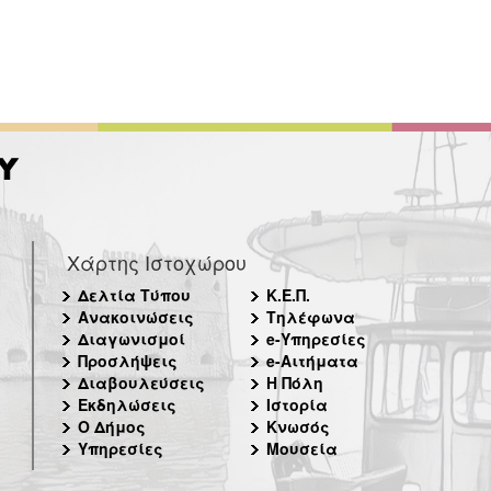
Χάρτης Ιστοχώρου
Δελτία Τύπου
Κ.Ε.Π.
Ανακοινώσεις
Τηλέφωνα
Διαγωνισμοί
e-Υπηρεσίες
Προσλήψεις
e-Αιτήματα
Διαβουλεύσεις
Η Πόλη
Εκδηλώσεις
Ιστορία
Ο Δήμος
Κνωσός
Υπηρεσίες
Μουσεία