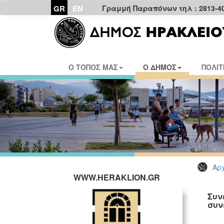
GR
EN
Γραμμή Παραπόνων τηλ : 2813-4
Ο ΤΟΠΟΣ ΜΑΣ
Ο ΔΗΜΟΣ
ΠΟΛΙΤ
Αρχ
WWW.HERAKLION.GR
Συν
συν