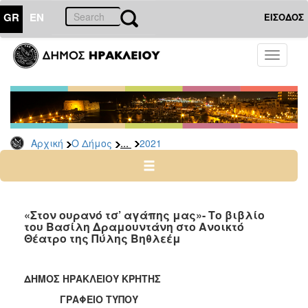
GR
EN
ΕΙΣΟΔΟΣ
Ο
Toggle
ΔΗΜΟΣ
navigati
Δελτία
Τύπου
Αρχείο
...
Αρχική
Ο Δήμος
2021
2026
2025
2024
2023
«Στον ουρανό τσ’ αγάπης μας»- Το βιβλίο
του Βασίλη Δραμουντάνη στο Ανοικτό
2022
Θέατρο της Πύλης Βηθλεέμ
2021
2020
ΔΗΜΟΣ ΗΡΑΚΛΕΙΟΥ ΚΡΗΤΗΣ
2019
ΓΡΑΦΕΙΟ ΤΥΠΟΥ