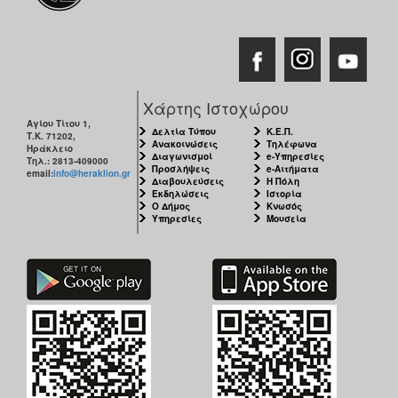
Χάρτης Ιστοχώρου
Αγίου Τίτου 1,
Δελτία Τύπου
Κ.Ε.Π.
Τ.Κ. 71202,
Ανακοινώσεις
Τηλέφωνα
Ηράκλειο
Διαγωνισμοί
e-Υπηρεσίες
Τηλ.: 2813-409000
Προσλήψεις
e-Αιτήματα
email:
info@heraklion.gr
Διαβουλεύσεις
Η Πόλη
Εκδηλώσεις
Ιστορία
Ο Δήμος
Κνωσός
Υπηρεσίες
Μουσεία