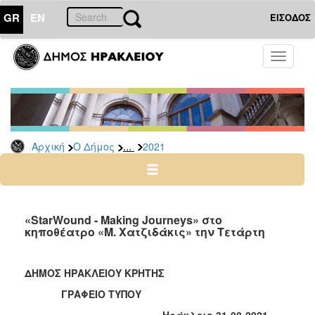
GR
EN
ΕΙΣΟΔΟΣ
Ο
Toggle
ΔΗΜΟΣ
navigati
Δελτία
Τύπου
Αρχείο
...
Αρχική
Ο Δήμος
2021
2026
2025
2024
2023
«StarWound - Making Journeys» στο
κηποθέατρο «Μ. Χατζιδάκις» την Τετάρτη
2022
2021
ΔΗΜΟΣ ΗΡΑΚΛΕΙΟΥ ΚΡΗΤΗΣ
2020
ΓΡΑΦΕΙΟ ΤΥΠΟΥ
2019
Ηράκλειο 31-08-2021