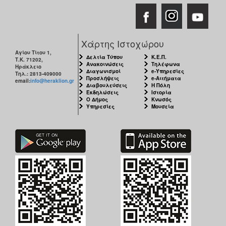
Χάρτης Ιστοχώρου
Αγίου Τίτου 1,
Δελτία Τύπου
Κ.Ε.Π.
Τ.Κ. 71202,
Ανακοινώσεις
Τηλέφωνα
Ηράκλειο
Διαγωνισμοί
e-Υπηρεσίες
Τηλ.: 2813-409000
Προσλήψεις
e-Αιτήματα
email:
info@heraklion.gr
Διαβουλεύσεις
Η Πόλη
Εκδηλώσεις
Ιστορία
Ο Δήμος
Κνωσός
Υπηρεσίες
Μουσεία