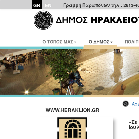
GR
EN
Γραμμή Παραπόνων τηλ : 2813-4
Ο ΤΟΠΟΣ ΜΑΣ
Ο ΔΗΜΟΣ
ΠΟΛΙΤ
Αρχ
WWW.HERAKLION.GR
«Σε
Ιου