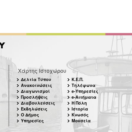
Χάρτης Ιστοχώρου
Δελτία Τύπου
Κ.Ε.Π.
Ανακοινώσεις
Τηλέφωνα
Διαγωνισμοί
e-Υπηρεσίες
Προσλήψεις
e-Αιτήματα
Διαβουλεύσεις
Η Πόλη
Εκδηλώσεις
Ιστορία
Ο Δήμος
Κνωσός
Υπηρεσίες
Μουσεία