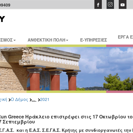
09409
ΕΡΓΑ 
ΙΣΜΟΣ
ΑΝΘΕΚΤΙΚΗ ΠΟΛΗ
E-ΥΠΗΡΕΣΙΕΣ
...
ική
Ο Δήμος
2021
Run Greece Ηράκλειο επιστρέφει στις 17 Οκτωβρίου τ
 7 Σεπτεμβρίου
Ε.Γ.Α.Σ.
και η
Ε.Α.Σ. Σ.Ε.ΓΑ.Σ. Κρήτης
με συνδιοργανωτές την