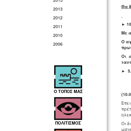
2015
Θα 
2013
2012
► 10
2011
Με α
2010
Ο α
2006
πρωτ
Οι
α
ταυτ
► 5.
Με 
Ο ΤΟΠΟΣ ΜΑΣ
(10.
Επει
πρέπ
ηλεκ
ΠΟΛΙΤΙΣΜΟΣ
Οι δ
ώστε