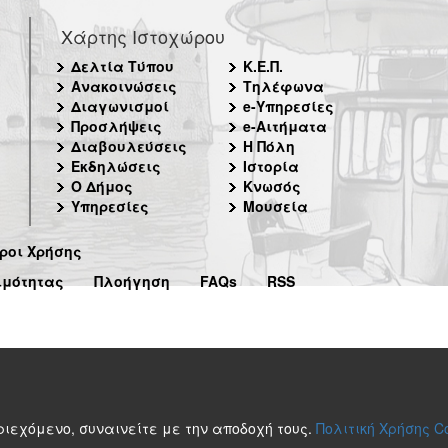
Χάρτης Ιστοχώρου
Δελτία Τύπου
Κ.Ε.Π.
Ανακοινώσεις
Τηλέφωνα
Διαγωνισμοί
e-Υπηρεσίες
Προσλήψεις
e-Αιτήματα
Διαβουλεύσεις
Η Πόλη
Εκδηλώσεις
Ιστορία
Ο Δήμος
Κνωσός
Υπηρεσίες
Μουσεία
ροι Χρήσης
ιμότητας
Πλοήγηση
FAQs
RSS
περιεχόμενο, συναινείτε με την αποδοχή τους.
Πολιτική Χρήσης C