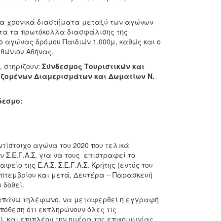
τα χρονικά διαστήματα μεταξύ των αγώνων
υτα τα πρωτόκολλα διασφάλισης της
ο αγώνας δρόμου Παιδιών 1.000μ, καθώς και ο
θώνιου Αθήνας.
 στηρίζουν:
Σύνδεσμος Τουριστικών και
αζομένων Διαμερισμάτων και Δωματίων Ν.
δεσμο:
τίστοιχο αγώνα του 2020 που τελικά
 Σ.Ε.Γ.Α.Σ. για να τους επιστραφεί το
ίο της Ε.Α.Σ. Σ.Ε.Γ.Α.Σ. Κρήτης (εντός του
Σεπτεμβρίου και μετά, Δευτέρα – Παρασκευή
 δοθεί.
ραπάνω τηλέφωνο, να μεταφερθεί η εγγραφή
ϋπόθεση ότι εκπληρώνουν όλες τις
) και επιπλέον την ημέρα της επικοινωνίας