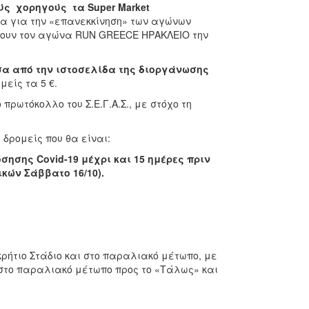
ύς χορηγούς τα
Super
Market
ια για την «επανεκκίνηση» των αγώνων
νουν τον αγώνα RUN GREECE ΗΡΑΚΛΕΙΟ την
σα από την ιστοσελίδα της διοργάνωσης
μείς τα 5 €.
ρωτόκολλο του Σ.Ε.Γ.Α.Σ., με στόχο τη
δρομείς που θα είναι:
όσησης C
ovid
-19 μέχρι και 15 ημέρες πριν
κών Σάββατο 16/10).
κρήτιο Στάδιο και στο παραλιακό μέτωπο, με
 στο παραλιακό μέτωπο προς το «Τάλως» και