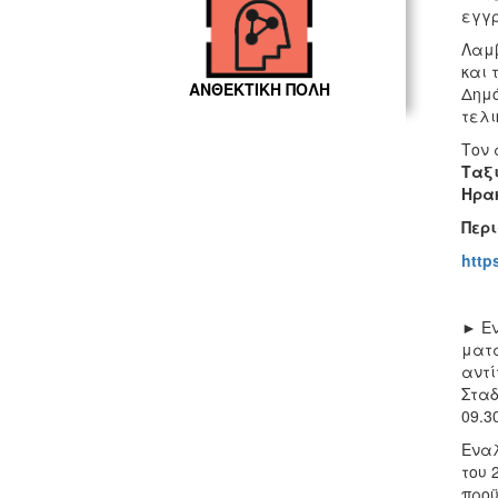
εγγρ
Λαμβ
και 
ΑΝΘΕΚΤΙΚΗ ΠΟΛΗ
Δημό
τελι
Τον 
Ταξι
Ηρακ
Περ
http
► Εν
ματα
αντί
Σταδ
09.3
Εναλ
του 
προϋ