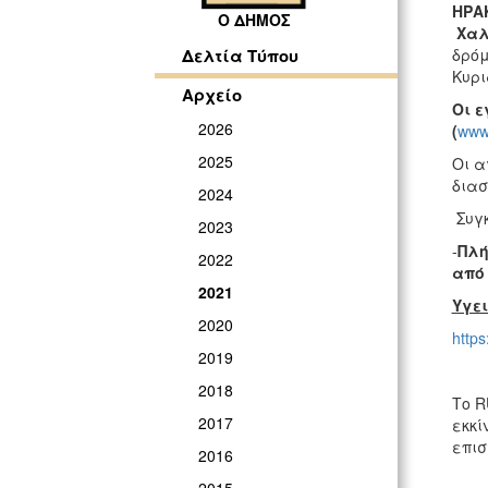
ΗΡΑ
Ο ΔΗΜΟΣ
Χαλ
δρόμ
Δελτία Τύπου
Κυρι
Αρχείο
Οι ε
2026
(
www.
2025
Οι α
διασ
2024
Συγκ
2023
-
Πλή
2022
από
2021
Υγε
2020
https
2019
2018
Το R
2017
εκκί
επισ
2016