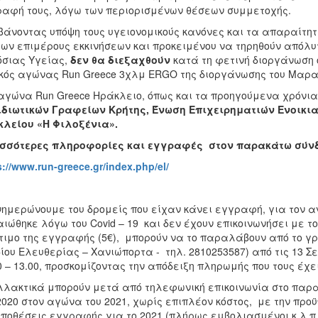
αφή τους, λόγω των περιορισμένων θέσεων συμμετοχής.
άνοντας υπόψη τους υγειονομικούς κανόνες και τα απαραίτη
των επιμέρους εκκινήσεων και προκειμένου να τηρηθούν απόλ
σιας Υγείας,
δεν θα διεξαχθούν
κατά τη φετινή διοργάνωση 
κός αγώνας Run Greece 3χλμ ERGO της διοργάνωσης του Μαρα
αγώνα Run Greece Ηράκλειο, όπως και τα προηγούμενα χρόνια,
διωτικών Γραφείων Κρήτης, Ένωση Επιχειρηματιών Ενοικι
λείου «Η Φιλοξένια».
ισσότερες πληροφορίες και εγγραφές στον παρακάτω σύν
s://www.run-greece.gr/index.php/el/
ημερώνουμε του δρομείς που είχαν κάνει εγγραφή, για τον αν
ιώθηκε λόγω του Covid – 19 και δεν έχουν επικοινωνήσει με τον
τιμο της εγγραφής (5€), μπορούν να το παραλάβουν από το γραφε
ίου Ελευθερίας – Χανιώπορτα - τηλ. 2810253587) από τις 13 
0 – 13.00, προσκομίζοντας την απόδειξη πληρωμής που τους έχει
λακτικά μπορούν μετά από τηλεφωνική επικοινωνία στο πα
2020 στον αγώνα του 2021, χωρίς επιπλέον κόστος, με την προ
ποθέσεις εγγραφής για το 2021 (πλήρως εμβολιασμένοι κ.λ.π.