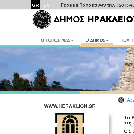
GR
EN
Γραμμή Παραπόνων τηλ : 2813-4
Ο ΤΟΠΟΣ ΜΑΣ
Ο ΔΗΜΟΣ
ΠΟΛΙΤ
Αρχ
WWW.HERAKLION.GR
Το 
τις
O
Σ.