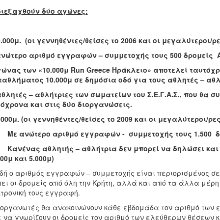
διεξαχθούν δύο αγώνες:
.000μ. (οι γεννηθέντες/θείσες το 2006 και οι μεγαλύτεροι/ρε
νώτερο αριθμό εγγραφών – συμμετοχής τους 500 δρομείς Ά
γώνας των «10.000μ
Run
Greece
Ηράκλειο» αποτελεί ταυτόχρ
αθλήματος 10.000μ σε δημόσια οδό για τους αθλητές – αθλή
θλητές – αθλήτριες των σωματείων του Σ.Ε.Γ.Α.Σ., που θα 
όχρονα και στις δύο διοργανώσεις.
000μ. (οι γεννηθέντες/θείσες το 2009 και οι μεγαλύτεροι/ρες
ανώτερο αριθμό εγγραφών - συμμετοχής τους 1.500 δρο
Κανένας αθλητής – αθλήτρια δεν μπορεί να δηλώσει και
000μ και 5.000μ)
δή ο αριθμός εγγραφών – συμμετοχής είναι περιορισμένος σε
ει οι δρομείς από όλη την Κρήτη, αλλά και από τα άλλα μέρη
τρονική τους εγγραφή.
ιοργανωτές θα ανακοινώνουν κάθε εβδομάδα τον αριθμό των 
 να γνωρίζουν οι δρομείς τον αριθμό των ελεύθερων θέσεων 