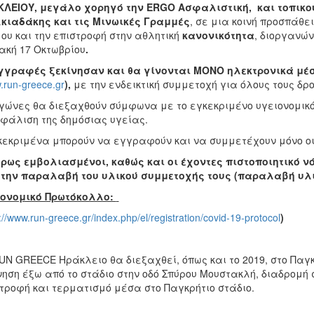
ΚΛΕΙΟΥ,
μεγάλο χορηγό την
ERGO Ασφαλιστική,
και τοπικ
o
κιαδάκης και τις Μινωικές Γραμμές
, σε μια κοινή προσπάθε
ου και την επιστροφή στην αθλητική
κανονικότητα
, διοργανώ
ακή 17 Οκτωβρίου
.
γγραφές ξεκίνησαν και θα γίνονται ΜΟΝΟ ηλεκτρονικά μέ
run-greece.gr
),
με την ενδεικτική συμμετοχή για όλους τους δρο
γώνες θα διεξαχθούν σύμφωνα με το εγκεκριμένο υγειονομικό π
φάλιση της δημόσιας υγείας.
εκριμένα μπορούν να εγγραφούν και να συμμετέχουν μόνο οι 
ρως εμβολιασμένοι, καθώς και οι έχοντες πιστοποιητικό ν
 την παραλαβή του υλικού συμμετοχής τους
(παραλαβή υλι
ιονομικό Πρωτόκολλο:
://www.run-greece.gr/index.php/el/registration/covid-19-protocol
)
UN GREECE Ηράκλειο θα διεξαχθεί, όπως και το 2019, στο Παγ
νηση έξω από το στάδιο στην οδό Σπύρου Μουστακλή, διαδρομή
τροφή και τερματισμό μέσα στο Παγκρήτιο στάδιο.