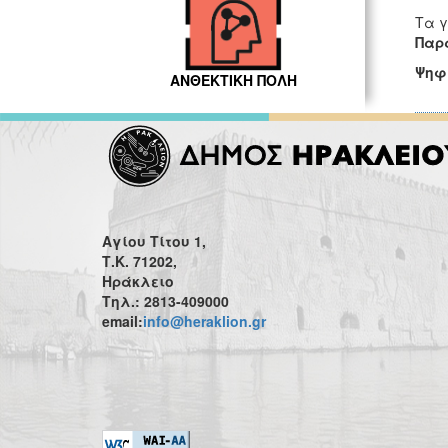
Τα γ
Παρ
Ψηφι
ΑΝΘΕΚΤΙΚΗ ΠΟΛΗ
Αγίου Τίτου 1,
Τ.Κ. 71202,
Ηράκλειο
Τηλ.: 2813-409000
email:
info@heraklion.gr