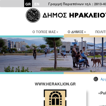
GR
EN
Γραμμή Παραπόνων τηλ : 2813-4
Ο ΤΟΠΟΣ ΜΑΣ
Ο ΔΗΜΟΣ
ΠΟΛΙΤ
Αρχ
WWW.HERAKLION.GR
«Pu