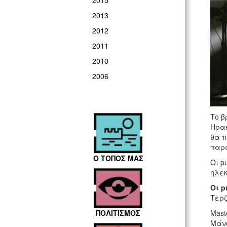
2015
2013
2012
2011
2010
2006
Το 
Ηρακ
θα 
παρα
Ο ΤΟΠΟΣ ΜΑΣ
Οι p
ηλεκ
Οι p
Τερζ
Μast
ΠΟΛΙΤΙΣΜΟΣ
Μάνο