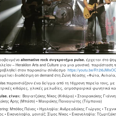
βραβευμένο
alternative rock συγκροτήμα
p
ulse.
έρχεται στο ψηφ
λείου – Heraklion Arts and Culture για μια μουσική παράσταση
προβληθεί στον παρακάτω σύνδεσμο
https://youtu.be/R12i6JMixO
μείνει διαθέσιμη on demand στη Ζώνη θέασης «Φώτα, Αυλαία
ulse.παρουσιάζουν ένα δείγμα από τη 16χρονη πορεία τους, με
τρικές κιθάρες, γλυκές μελωδίες, ατμοσφαιρικά φωνητικά κα
ulse. είναι:
Βογιατζάκης Νίκος (Κιθάρα) • Σταυρακάκης Γιάννη
άκης Άρης (Μπάσο) • Μαυράκης Παναγιώτης (Τύμπανα)
ering: Μπόθος Πάνος • Ηχοληψία: Ανδρεαδάκης Γιώργος • Τεχνι
ς • Εικονοληψία, μοντάζ: Σίμος Νίκος • Εικονοληψία: Τζωρτζά