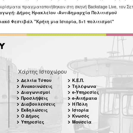
υρίσματα πραγματοποιήθηκαν στη σκηνή Backstage Live, τον Σεπ
αγωγή: Δήμος Ηρακλείου -Αντιδημαρχία Πολιτισμού
ακό Φεστιβάλ "Κρήτη μια Ιστορία, 5+1 πολιτισμοί"
Χάρτης Ιστοχώρου
Δελτία Τύπου
Κ.Ε.Π.
Ανακοινώσεις
Τηλέφωνα
Διαγωνισμοί
e-Υπηρεσίες
Προσλήψεις
e-Αιτήματα
Διαβουλεύσεις
Η Πόλη
Εκδηλώσεις
Ιστορία
Ο Δήμος
Κνωσός
Υπηρεσίες
Μουσεία