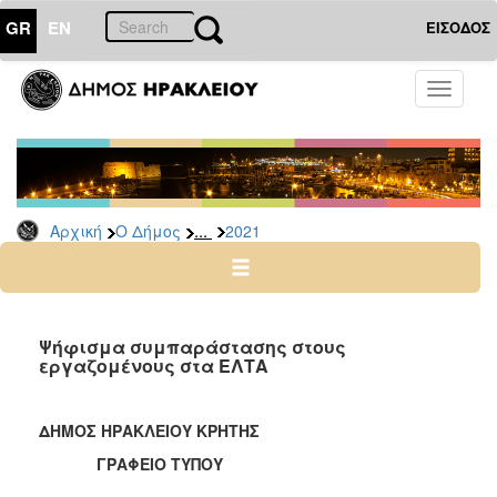
GR
EN
ΕΙΣΟΔΟΣ
Ο
Toggle
ΔΗΜΟΣ
navigati
Δελτία
Τύπου
Αρχείο
...
Αρχική
Ο Δήμος
2021
2026
2025
2024
2023
Ψήφισμα συμπαράστασης στους
εργαζομένους στα ΕΛΤΑ
2022
2021
ΔΗΜΟΣ ΗΡΑΚΛΕΙΟΥ ΚΡΗΤΗΣ
2020
ΓΡΑΦΕΙΟ ΤΥΠΟΥ
2019