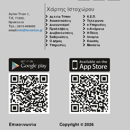
ΑΝΘΕΚΤΙΚΗ
Χάρτης Ιστοχώρου
ΠΟΛΗ
Αγίου Τίτου 1,
Δελτία Τύπου
Κ.Ε.Π.
Τ.Κ. 71202,
Ανακοινώσεις
Τηλέφωνα
Ηράκλειο
Διαγωνισμοί
e-Υπηρεσίες
Τηλ.: 2813-409000
Προσλήψεις
e-Αιτήματα
email:
info@heraklion.gr
Διαβουλεύσεις
Η Πόλη
Εκδηλώσεις
Ιστορία
Ο Δήμος
Κνωσός
Υπηρεσίες
Μουσεία
Επικοινωνία
Copyright © 2026