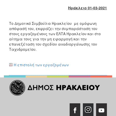
2018
Ηράκλειο 01-03-2021
2017
2016
Το Δημοτικό Συμβούλιο Ηρακλείου με ομόφωνη
2015
απόφασή του, εκφράζει την συμπαράσταση του
2013
στους εργαζομένους των ΕΛΤΑ Ηρακλείου και στο
αίτημα τους για την μη εφαρμογή και την
2012
επανεξέταση του σχεδίου αναδιοργάνωσης του
2011
Ταχυδρομείου.
2010
2006
Η επιστολή των εργαζομένων
Ο
ΤΟΠΟΣ
ΜΑΣ
ΠΟΛΙΤΙΣΜΟΣ