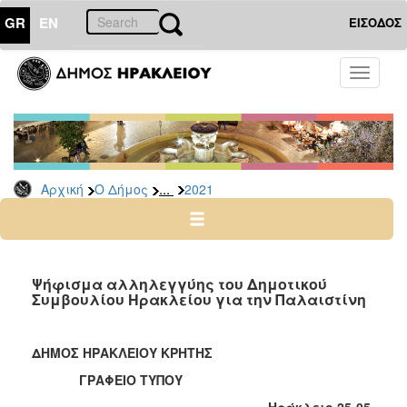
GR
EN
ΕΙΣΟΔΟΣ
Ο
Toggle
ΔΗΜΟΣ
navigati
Δελτία
Τύπου
Αρχείο
...
Αρχική
Ο Δήμος
2021
2026
2025
2024
2023
Ψήφισμα αλληλεγγύης του Δημοτικού
Συμβουλίου Ηρακλείου για την Παλαιστίνη
2022
2021
ΔΗΜΟΣ ΗΡΑΚΛΕΙΟΥ ΚΡΗΤΗΣ
2020
ΓΡΑΦΕΙΟ ΤΥΠΟΥ
2019
Ηράκλειο 25-05-