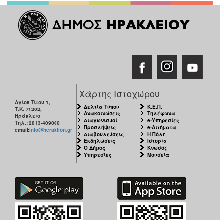
ΑΝΘΕΚΤΙΚΗ
ΠΟΛΗ
Χάρτης Ιστοχώρου
Αγίου Τίτου 1,
Δελτία Τύπου
Κ.Ε.Π.
Τ.Κ. 71202,
Ανακοινώσεις
Τηλέφωνα
Ηράκλειο
Διαγωνισμοί
e-Υπηρεσίες
Τηλ.: 2813-409000
Προσλήψεις
e-Αιτήματα
email:
info@heraklion.gr
Διαβουλεύσεις
Η Πόλη
Εκδηλώσεις
Ιστορία
Ο Δήμος
Κνωσός
Υπηρεσίες
Μουσεία