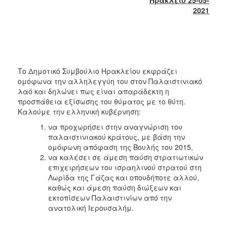
2018
2021
2017
2016
2015
2013
Το Δημοτικό Συμβούλιο Ηρακλείου εκφράζει
2012
ομόφωνα την αλληλεγγύη του στον Παλαιστινιακό
λαό και δηλώνει πως είναι απαράδεκτη η
2011
προσπάθεια εξίσωσης του θύματος με το θύτη.
2010
Καλούμε την ελληνική κυβέρνηση:
2006
να προχωρήσει στην αναγνώριση του
παλαιστινιακού κράτους, με βάση την
ομόφωνη απόφαση της Βουλής του 2015,
να καλέσει σε άμεση παύση στρατιωτικών
επιχειρήσεων του ισραηλινού στρατού στη
Ο
Λωρίδα της Γάζας και οπουδήποτε αλλού,
ΤΟΠΟΣ
καθώς και άμεση παύση διώξεων και
ΜΑΣ
εκτοπίσεων Παλαιστινίων από την
ανατολική Ιερουσαλήμ.
ΠΟΛΙΤΙΣΜΟΣ