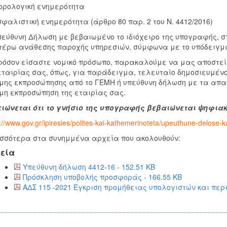
ρολογική ενημερότητα
φαλιστική ενημερότητα (άρθρο 80 παρ. 2 του Ν. 4412/2016)
εύθυνη Δήλωση με βεβαιωμένο το ιδιόχειρο της υπογραφής, στ
έρω ανάθεσης παροχής υπηρεσιών, σύμφωνα με το υπόδειγμα
όσον είσαστε νομικό πρόσωπο, παρακαλούμε να μας αποστεί
εταιρίας σας, όπως, για παράδειγμα, τελευταίο δημοσιευμένο
μης εκπροσώπησης από το ΓΕΜΗ ή υπεύθυνη δήλωση με τα απαρ
μη εκπροσώπηση της εταιρίας σας.
ιώνεται ότι το γνήσιο της υπογραφής βεβαιώνεται ψηφια
://www.gov.gr/ipiresies/polites-kai-kathemerinoteta/upeuthune-delose
σσότερα στα συνημμένα αρχεία που ακολουθούν:
εία
Υπεύθυνη δήλωση 4412-16 - 152.51 KB
Πρόσκληση υποβολής προσφοράς - 166.55 KB
ΑΔΣ 115 -2021 Έγκριση προμήθειας υπολογιστών και περ