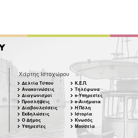
Χάρτης Ιστοχώρου
Δελτία Τύπου
Κ.Ε.Π.
Ανακοινώσεις
Τηλέφωνα
Διαγωνισμοί
e-Υπηρεσίες
Προσλήψεις
e-Αιτήματα
Διαβουλεύσεις
Η Πόλη
Εκδηλώσεις
Ιστορία
Ο Δήμος
Κνωσός
Υπηρεσίες
Μουσεία