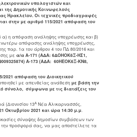
ηλεκτρονικών υπολογιστών και
αι της Δημοτικής Κοινωφελούς
ιας Ηρακλείου. Οι τεχνικές προδιαγραφές
ται στην με αριθμό 115/2021 απόφαση του
ί α) η απόφαση ανάληψης υποχρέωσης και β)
ης ανωτέρω απόφασης ανάληψης υποχρέωσης,
ης παρ. 1α του άρθρου 4 του ΠΔ 80/2016 και
ωσης με
α/α
Α-171 (ΑΔΑ: 6ΔΟΗΟΚ6Ξ-ΗΣ1,
009325874) Α-173 (ΑΔΑ: 60ΗΕΟΚ6Ξ-ΚΝ8,
5/2021 απόφαση του Διοικητικού
ποιηθεί με απευθείας ανάθεση
με βάση την
ό σύνολο, σύμφωνα με τις διατάξεις του
Α
 (Διονυσίου 13
Νέα Αλικαρνασσός,
21
Οκτωβρίου 2021 και ώρα 14:30 μ.μ
.
δικασίες σύναψης δημοσίων συμβάσεων των
με την προσφορά σας, να μας αποστείλετε τα