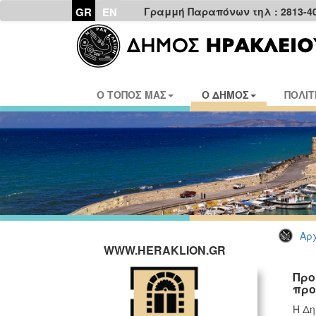
GR
EN
Γραμμή Παραπόνων τηλ : 2813-4
Ο ΤΟΠΟΣ ΜΑΣ
Ο ΔΗΜΟΣ
ΠΟΛΙΤ
Αρχ
WWW.HERAKLION.GR
Προ
προ
H Δη