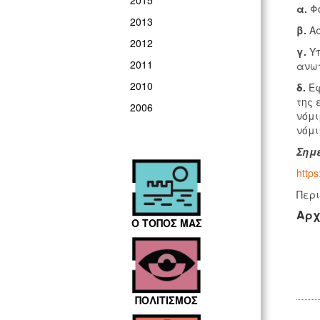
2015
α.
Φο
2013
β.
Ασ
2012
γ.
Υπ
2011
ανωτ
2010
δ.
Εφ
της 
2006
νόμι
νόμι
Σημε
https
Περι
Αρχ
Ο ΤΟΠΟΣ ΜΑΣ
ΠΟΛΙΤΙΣΜΟΣ