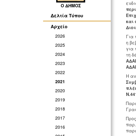
ενδι
Ο ΔΗΜΟΣ
περ
Επιχ
Δελτία Τύπου
και 
Αρχείο
Διοι
2026
Για 
η βε
2025
για 
2024
τη δ
ΑΔΑΜ
2023
ΑΔΑΜ
2022
Η αν
2021
Συμ
πλέ
2020
Ν.44
2019
Παρα
2018
Γραφ
2017
Προς
παρ.
2016
παρα