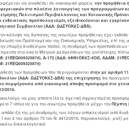
αφέρεται να αναθέσει σε οικονομικό φορέα,
την
προμήθεια 
ιφερειακών στο πλαίσιο λειτουργίας των προγραμμάτων κ
είρησης Πολιτισμού Περιβάλλοντος και Κοινωνικής Πρόνο
ο ενδεικτικός προϋπολογισμός εξειδικεύονται και εγκρίνον
κητικού Συμβουλίου (ΑΔΑ: ΩΔΣΥΟΚ6Ξ-ΔΒΑ).
την κάλυψη της δαπάνης της ανωτέρω προμήθειας έχει εκδοθε
βαίωση του Προϊσταμένου της Οικονομικής Υπηρεσίας, επί τ
την ύπαρξη διαθέσιμου ποσού, τη συνδρομή των προϋποθέσεων τ
έσμευση στα οικείο Μητρώο Δεσμεύσεων της αντίστοιχης πίστ
: 21REQ009325874), Α-172 (ΑΔΑ: 6ΦΝ1ΟΚ6Ξ-4ΟΩ, ΑΔΑΜ: 21REQ
: 21REQ009325874)
άθεση των προμηθειών που περιγράφονται
στην με αριθμό
11
βουλίου (ΑΔΑ: ΩΔΣΥΟΚ6Ξ-ΔΒΑ) της επιχείρησης
θα πραγματο
ον συμφέρουσα από οικονομική άποψη προσφορά στο γενικ
12/2016.
καλούμε να μας αποστείλετε σχετική σφραγισμένη προσφορά
είο 7 ισόγειο) για την ανωτέρω προμήθεια μέχρι την
Πέμπτη 
 απόδειξη της μη συνδρομής των λόγων αποκλεισμού από δια
 1 και 2 του άρθρου 73 του Ν. 4412/2016, παρακαλούμε, μαζί 
κάτω δικαιολογητικά: