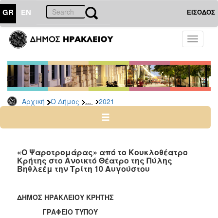
GR
EN
ΕΙΣΟΔΟΣ
Ο
Toggle
ΔΗΜΟΣ
navigati
Δελτία
Τύπου
Αρχείο
...
Αρχική
Ο Δήμος
2021
2026
2025
2024
2023
«Ο Ψαροτρομάρας» από το Κουκλοθέατρο
Κρήτης στο Ανοικτό Θέατρο της Πύλης
2022
Βηθλεέμ την Τρίτη 10 Αυγούστου
2021
2020
ΔΗΜΟΣ ΗΡΑΚΛΕΙΟΥ ΚΡΗΤΗΣ
2019
ΓΡΑΦΕΙΟ ΤΥΠΟΥ