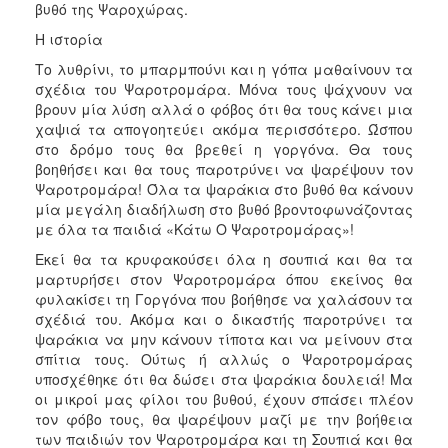
βυθό της Ψαροχώρας.
Η ιστορία
Το λυθρίνι, το μπαρμπούνι και η γόπα μαθαίνουν τα
σχέδια του Ψαροτρομάρα. Μόνα τους ψάχνουν να
βρουν μία λύση αλλά ο φόβος ότι θα τους κάνει μια
χαψιά τα απογοητεύει ακόμα περισσότερο. Ώσπου
στο δρόμο τους θα βρεθεί η γοργόνα. Θα τους
βοηθήσει και θα τους παροτρύνει να ψαρέψουν τον
Ψαροτρομάρα! Όλα τα ψαράκια στο βυθό θα κάνουν
μία μεγάλη διαδήλωση στο βυθό βροντοφωνάζοντας
με όλα τα παιδιά «Κάτω Ο Ψαροτρομάρας»!
Εκεί θα τα κρυφακούσει όλα η σουπιά και θα τα
μαρτυρήσει στον Ψαροτρομάρα όπου εκείνος θα
φυλακίσει τη Γοργόνα που βοήθησε να χαλάσουν τα
σχέδιά του. Ακόμα και ο δικαστής παροτρύνει τα
ψαράκια να μην κάνουν τίποτα και να μείνουν στα
σπίτια τους. Ούτως ή αλλώς ο Ψαροτρομάρας
υποσχέθηκε ότι θα δώσει στα ψαράκια δουλειά! Μα
οι μικροί μας φίλοι του βυθού, έχουν σπάσει πλέον
τον φόβο τους, θα ψαρέψουν μαζί με την βοήθεια
των παιδιών τον Ψαροτρομάρα και τη Σουπιά και θα