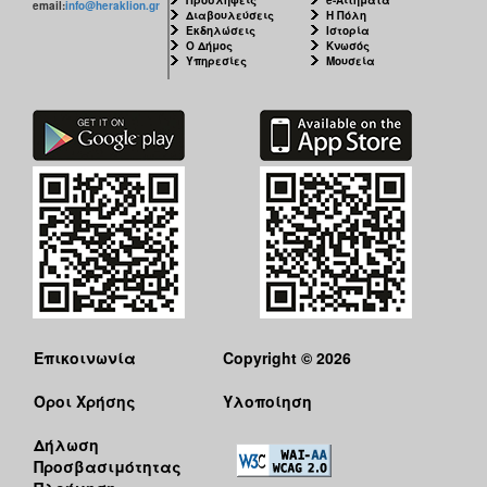
Προσλήψεις
e-Αιτήματα
email:
info@heraklion.gr
Διαβουλεύσεις
Η Πόλη
Εκδηλώσεις
Ιστορία
Ο Δήμος
Κνωσός
Υπηρεσίες
Μουσεία
Επικοινωνία
Copyright © 2026
Όροι Χρήσης
Υλοποίηση
Δήλωση
Προσβασιμότητας