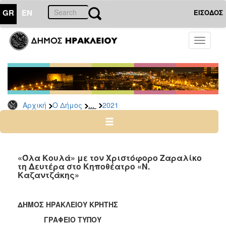
GR
EN
ΕΙΣΟΔΟΣ
Ο
Toggle
ΔΗΜΟΣ
navigati
Δελτία
Τύπου
Αρχείο
...
Αρχική
Ο Δήμος
2021
2026
2025
2024
2023
«Όλα Κουλά» με τον Χριστόφορο Ζαραλίκο
τη Δευτέρα στο Κηποθέατρο «Ν.
2022
Καζαντζάκης»
2021
2020
ΔΗΜΟΣ ΗΡΑΚΛΕΙΟΥ ΚΡΗΤΗΣ
2019
ΓΡΑΦΕΙΟ ΤΥΠΟΥ