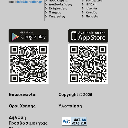
Προσλήψεις
e-Αιτήματα
email:
info@heraklion.gr
Διαβουλεύσεις
Η Πόλη
Εκδηλώσεις
Ιστορία
Ο Δήμος
Κνωσός
Υπηρεσίες
Μουσεία
Επικοινωνία
Copyright © 2026
Όροι Χρήσης
Υλοποίηση
Δήλωση
Προσβασιμότητας