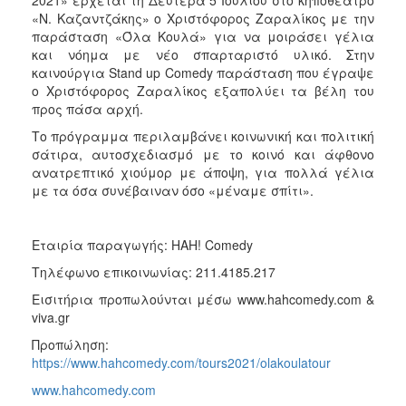
2021» έρχεται τη Δευτέρα 5 Ιουλίου στο κηποθέατρο
ΑΝΘΕΚΤΙΚΗ
«Ν. Καζαντζάκης» ο Χριστόφορος Ζαραλίκος με την
ΠΟΛΗ
παράσταση «Όλα Κουλά» για να μοιράσει γέλια
και νόημα με νέο σπαρταριστό υλικό. Στην
καινούργια Stand up Comedy παράσταση που έγραψε
ο Χριστόφορος Ζαραλίκος εξαπολύει τα βέλη του
προς πάσα αρχή.
Το πρόγραμμα περιλαμβάνει κοινωνική και πολιτική
σάτιρα, αυτοσχεδιασμό με το κοινό και άφθονο
ανατρεπτικό χιούμορ με άποψη, για πολλά γέλια
με τα όσα συνέβαιναν όσο «μέναμε σπίτι».
Εταιρία παραγωγής: HAH! Comedy
Τηλέφωνο επικοινωνίας: 211.4185.217
Εισιτήρια προπωλούνται μέσω www.hahcomedy.com &
viva.gr
Προπώληση:
https://www.hahcomedy.com/tours2021/olakoulatour
www.hahcomedy.com