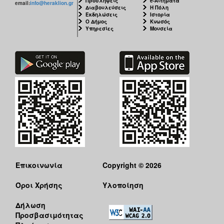
Προσλήψεις
e-Αιτήματα
email:
info@heraklion.gr
Διαβουλεύσεις
Η Πόλη
Εκδηλώσεις
Ιστορία
Ο Δήμος
Κνωσός
Υπηρεσίες
Μουσεία
Επικοινωνία
Copyright © 2026
Όροι Χρήσης
Υλοποίηση
Δήλωση
Προσβασιμότητας