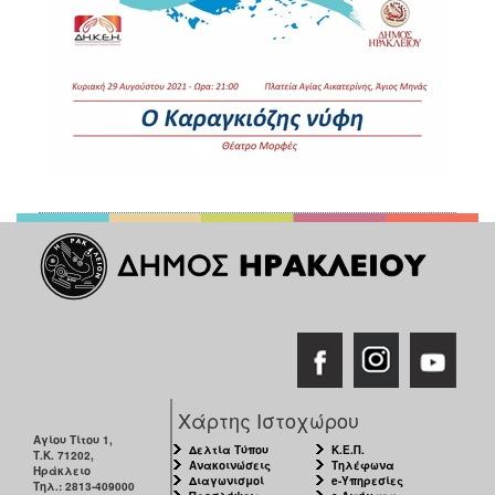
Χάρτης Ιστοχώρου
Αγίου Τίτου 1,
Δελτία Τύπου
Κ.Ε.Π.
Τ.Κ. 71202,
Ανακοινώσεις
Τηλέφωνα
Ηράκλειο
Διαγωνισμοί
e-Υπηρεσίες
Τηλ.: 2813-409000