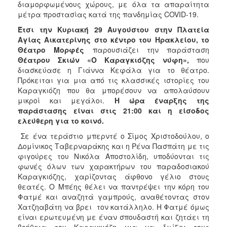
διαμορφωμένους χώρους, με όλα τα απαραίτητα
μέτρα προστασίας κατά της πανδημίας COVID-19.
Έτσι την Κυριακή 29 Αυγούστου στην Πλατεία
Αγίας Αικατερίνης στο κέντρο του Ηρακλείου, το
Θέατρο Μορφές
παρουσιάζει την παράσταση
Θέατρου Σκιών «Ο Καραγκιόζης νύφη»,
που
διασκεύασε η Γιάννα Κεφάλα για το θέατρο.
Πρόκειται για μια από τις κλασσικές ιστορίες του
Καραγκιόζη που θα μπορέσουν να απολαύσουν
μικροί και μεγάλοι.
Η ώρα έναρξης της
παράστασης είναι στις 21:00 και η είσοδος
ελεύθερη για το κοινό.
Σε ένα τεράστιο μπερντέ ο Σίμος Χριστοδούλου, ο
Δομίνικος Ταβερναράκης και η Ρένα Πασπάτη με τις
φιγούρες του Νικόλα Αποστολίδη, υποδύονται τις
φωνές όλων των χαρακτήρων του παραδοσιακού
Καραγκιόζης, χαρίζοντας άφθονο γέλιο στους
θεατές. Ο Μπέης θέλει να παντρέψει την κόρη του
Φατμέ και αναζητά γαμπρούς, αναθέτοντας στον
Χατζηαβάτη να βρει τον κατάλληλο. Η Φατμέ όμως
είναι ερωτευμένη με έναν σπουδαστή και ζητάει τη
βοήθεια του Καραγκιόζη για να διώξει τους