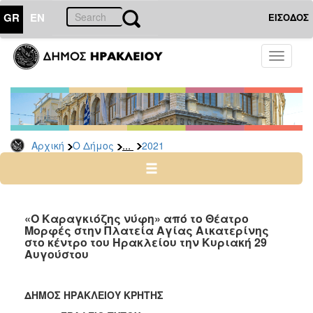
GR
EN
ΕΙΣΟΔΟΣ
Ο
Toggle
ΔΗΜΟΣ
navigati
Δελτία
Τύπου
Αρχείο
...
Αρχική
Ο Δήμος
2021
2026
2025
2024
2023
«Ο Καραγκιόζης νύφη» από το Θέατρο
Μορφές στην Πλατεία Αγίας Αικατερίνης
2022
στο κέντρο του Ηρακλείου την Κυριακή 29
2021
Αυγούστου
2020
2019
ΔΗΜΟΣ ΗΡΑΚΛΕΙΟΥ ΚΡΗΤΗΣ