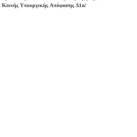
ς Κοινής Υπουργικής Απόφασης Δ1α/