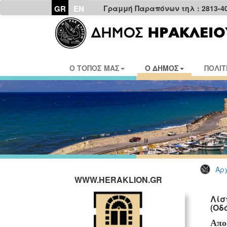
GR
EN
Γραμμή Παραπόνων τηλ : 2813-4
Ο ΤΟΠΟΣ ΜΑΣ
Ο ΔΗΜΟΣ
ΠΟΛΙΤ
Αρχ
WWW.HERAKLION.GR
Λίσ
(Οδ
Απο