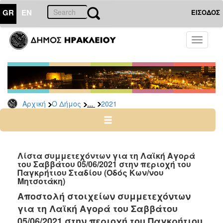
GR
EN
ΕΙΣΟΔΟΣ
Ο
Toggle
ΔΗΜΟΣ
navigati
Δελτία
Τύπου
Αρχείο
...
Αρχική
Ο Δήμος
2021
2026
2025
2024
2023
Λίστα συμμετεχόντων για τη Λαϊκή Αγορά
του Σαββάτου 05/06/2021 στην περιοχή του
2022
Παγκρήτιου Σταδίου (Οδός Κων/νου
2021
Μητσοτάκη)
2020
Αποστολή στοιχείων συμμετεχόντων
για τη Λαϊκή Αγορά του Σαββάτου
2019
05/06/2021 στην περιοχή του Παγκρήτιου