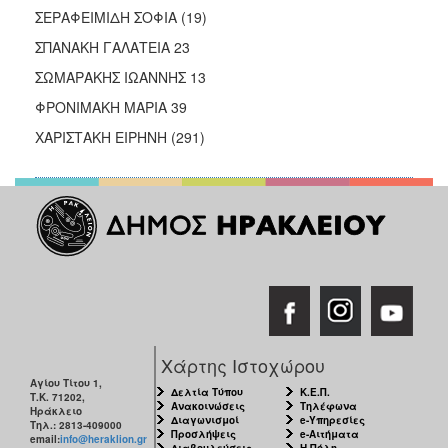
ΣΕΡΑΦΕΙΜΙΔΗ ΣΟΦΙΑ (19)
ΣΠΑΝΑΚΗ ΓΑΛΑΤΕΙΑ 23
ΣΩΜΑΡΑΚΗΣ ΙΩΑΝΝΗΣ 13
ΦΡΟΝΙΜΑΚΗ ΜΑΡΙΑ 39
ΧΑΡΙΣΤΑΚΗ ΕΙΡΗΝΗ (291)
Χάρτης Ιστοχώρου
Αγίου Τίτου 1,
Δελτία Τύπου
Κ.Ε.Π.
Τ.Κ. 71202,
Ανακοινώσεις
Τηλέφωνα
Ηράκλειο
Διαγωνισμοί
e-Υπηρεσίες
Τηλ.: 2813-409000
Προσλήψεις
e-Αιτήματα
email:
info@heraklion.gr
Διαβουλεύσεις
Η Πόλη