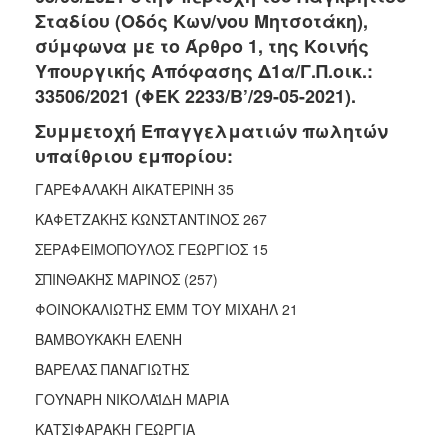
2018
Σταδίου (Οδός Κων/νου Μητσοτάκη),
2017
σύμφωνα με το Άρθρο 1, της Κοινής
2016
Υπουργικής Απόφασης Δ1α/Γ.Π.οικ.:
2015
33506/2021 (ΦΕΚ 2233/Β’/29-05-2021).
2013
Συμμετοχή Επαγγελματιών πωλητών
2012
υπαίθριου εμπορίου:
2011
ΓΑΡΕΦΑΛΑΚΗ ΑΙΚΑΤΕΡΙΝΗ 35
2010
ΚΑΦΕΤΖΑΚΗΣ ΚΩΝΣΤΑΝΤΙΝΟΣ 267
2006
ΣΕΡΑΦΕΙΜΟΠΟΥΛΟΣ ΓΕΩΡΓΙΟΣ 15
ΣΠΙΝΘΑΚΗΣ ΜΑΡΙΝΟΣ (257)
ΦΟΙΝΟΚΑΛΙΩΤΗΣ ΕΜΜ ΤΟΥ ΜΙΧΑΗΛ 21
ΒΑΜΒΟΥΚΑΚΗ ΕΛΕΝΗ
Ο
ΤΟΠΟΣ
ΒΑΡΕΛΑΣ ΠΑΝΑΓΙΩΤΗΣ
ΜΑΣ
ΓΟΥΝΑΡΗ ΝΙΚΟΛΑΪΔΗ ΜΑΡΙΑ
ΠΟΛΙΤΙΣΜΟΣ
ΚΑΤΣΙΦΑΡΑΚΗ ΓΕΩΡΓΙΑ