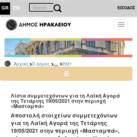
GR
EN
ΕΙΣΟΔΟΣ
Ο
Toggle
ΔΗΜΟΣ
navigati
Δελτία
Τύπου
Αρχείο
...
Αρχική
Ο Δήμος
2021
2026
2025
2024
2023
Λίστα συμμετεχόντων για τη Λαϊκή Αγορά
της Τετάρτης 19/05/2021 στην περιοχή
2022
«Μασταμπά»
2021
Αποστολή στοιχείων συμμετεχόντων
2020
για τη Λαϊκή Αγορά της Τετάρτης
2019
19/05/2021 στην περιοχή «Μασταμπά»,