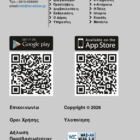
Τηλ.: 2813-409000
Προσλήψεις
e-Αιτήματα
email:
info@heraklion.gr
Διαβουλεύσεις
Η Πόλη
Εκδηλώσεις
Ιστορία
Ο Δήμος
Κνωσός
Υπηρεσίες
Μουσεία
Επικοινωνία
Copyright © 2026
Όροι Χρήσης
Υλοποίηση
Δήλωση
Προσβασιμότητας