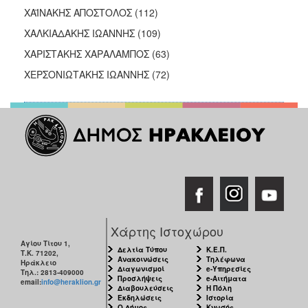
ΧΑΪΝΑΚΗΣ ΑΠΟΣΤΟΛΟΣ (112)
ΧΑΛΚΙΑΔΑΚΗΣ ΙΩΑΝΝΗΣ (109)
ΧΑΡΙΣΤΑΚΗΣ ΧΑΡΑΛΑΜΠΟΣ (63)
ΧΕΡΣΟΝΙΩΤΑΚΗΣ ΙΩΑΝΝΗΣ (72)
Χάρτης Ιστοχώρου
Αγίου Τίτου 1,
Δελτία Τύπου
Κ.Ε.Π.
Τ.Κ. 71202,
Ανακοινώσεις
Τηλέφωνα
Ηράκλειο
Διαγωνισμοί
e-Υπηρεσίες
Τηλ.: 2813-409000
Προσλήψεις
e-Αιτήματα
email:
info@heraklion.gr
Διαβουλεύσεις
Η Πόλη
Εκδηλώσεις
Ιστορία
Ο Δήμος
Κνωσός