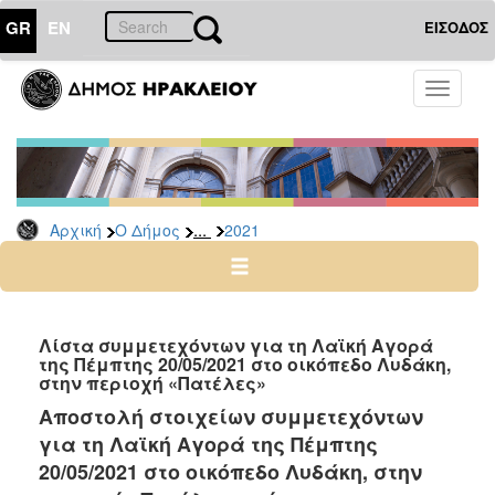
GR
EN
ΕΙΣΟΔΟΣ
Ο
Toggle
ΔΗΜΟΣ
navigati
Δελτία
Τύπου
Αρχείο
...
Αρχική
Ο Δήμος
2021
2026
2025
2024
2023
Λίστα συμμετεχόντων για τη Λαϊκή Αγορά
της Πέμπτης 20/05/2021 στο οικόπεδο Λυδάκη,
2022
στην περιοχή «Πατέλες»
2021
Αποστολή στοιχείων συμμετεχόντων
2020
για τη Λαϊκή Αγορά της Πέμπτης
2019
20/05/2021 στο οικόπεδο Λυδάκη, στην