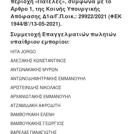
περιοχή «Πατέλες», σύμφωνα με το
2018
Άρθρο 1, της Κοινής Υπουργικής
2017
Απόφασης Δ1α/Γ.Π.οικ.: 29922/2021 (ΦΕΚ
2016
1944/Β’/13-05-2021).
2015
Συμμετοχή Επαγγελματιών πωλητών
2013
υπαίθριου εμπορίου:
2012
HITA JORGO
2011
ΑΛΕΞΑΚΗΣ ΚΩΝΣΤΑΝΤΙΝΟΣ
2010
ΑΝΤΩΝΑΚΑΚΗΣ ΜΥΡΩΝ
2006
ΑΝΤΩΝΟΔΗΜΗΤΡΑΚΗΣ ΕΜΜΑΝΟΥΗΛ
ΑΡΙΣΤΕΙΝΙΔΗΣ ΝΙΚΟΛΑΟΣ
ΑΡΧΑΝΙΩΤΑΚΗΣ ΕΜΜΑΝΟΥΗΛ
Ο
ΑΤΖΑΜΙΔΑΚΗ ΑΦΡΟΔΙΤΗ
ΤΟΠΟΣ
ΜΑΣ
ΒΑΜΒΟΥΚΑΚΗ ΕΛΕΝΗ
ΒΑΜΒΟΥΚΑΚΗΣ ΓΕΩΡΓΙΟΣ
ΠΟΛΙΤΙΣΜΟΣ
ΒΑΡΕΛΑΣ ΠΑΝΑΓΙΩΤΗΣ