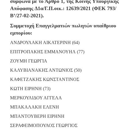
2018
σύμφωνα με το Άρθρο 1, της Κοινής Υπουργικής
Απόφασης Δ1α/Γ.Π.οικ.: 12639/2021 (ΦΕΚ 793/
2017
Β’/27-02-2021).
2016
Συμμετοχή Επαγγελματιών πωλητών υπαίθριου
2015
εμπορίου:
2013
ΑΝΔΡΟΥΛΑΚΗ ΑΙΚΑΤΕΡΙΝΗ (64)
2012
ΕΠΙΤΡΟΠΑΚΗΣ ΕΜΜΑΝΟΥΗΛ (77)
2011
2010
ΖΟΥΜΗ ΓΕΩΡΓΙΑ
2006
ΚΑΛΥΒΙΑΝΑΚΗΣ ΑΝΤΩΝΙΟΣ (50)
ΚΑΦΕΤΖΑΚΗΣ ΚΩΝΣΤΑΝΤΙΝΟΣ
ΚΩΤΗ ΕΙΡΗΝΗ (73)
Ο
ΜΕΡΚΟΥΛΙΔΟΥ ΑΓΓΕΛΑ
ΤΟΠΟΣ
ΜΑΣ
ΜΠΑΚΑΛΑΚΗ ΕΛΕΝΗ
ΜΠΑΝΤΟΥΒΕΡΗ ΕΙΡΗΝΗ
ΠΟΛΙΤΙΣΜΟΣ
ΣΕΡΑΦΕΙΜΟΠΟΥΛΟΣ ΓΕΩΡΓΙΟΣ