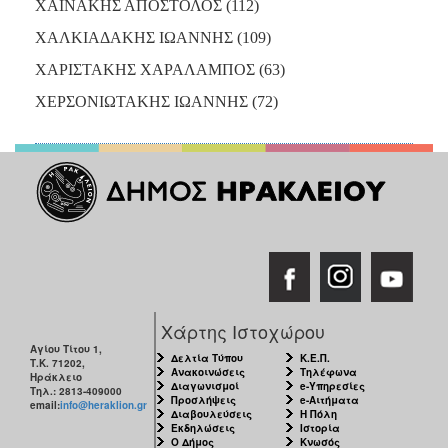
ΧΑΪΝΑΚΗΣ ΑΠΟΣΤΟΛΟΣ (112)
ΧΑΛΚΙΑΔΑΚΗΣ ΙΩΑΝΝΗΣ (109)
ΧΑΡΙΣΤΑΚΗΣ ΧΑΡΑΛΑΜΠΟΣ (63)
ΧΕΡΣΟΝΙΩΤΑΚΗΣ ΙΩΑΝΝΗΣ (72)
Χάρτης Ιστοχώρου
Αγίου Τίτου 1,
Δελτία Τύπου
Κ.Ε.Π.
Τ.Κ. 71202,
Ανακοινώσεις
Τηλέφωνα
Ηράκλειο
Διαγωνισμοί
e-Υπηρεσίες
Τηλ.: 2813-409000
Προσλήψεις
e-Αιτήματα
email:
info@heraklion.gr
Διαβουλεύσεις
Η Πόλη
Εκδηλώσεις
Ιστορία
Ο Δήμος
Κνωσός