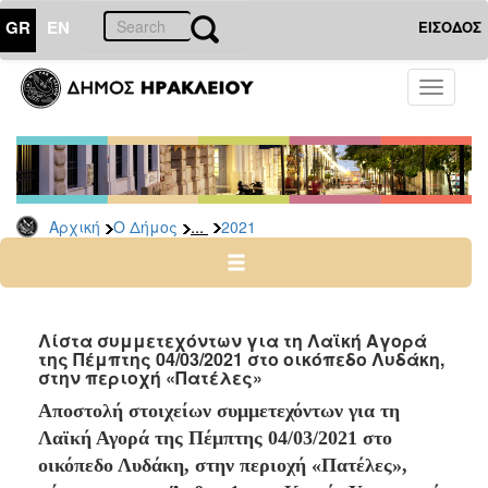
GR
EN
ΕΙΣΟΔΟΣ
Ο
Toggle
ΔΗΜΟΣ
navigati
Δελτία
Τύπου
Αρχείο
...
Αρχική
Ο Δήμος
2021
2026
2025
2024
2023
Λίστα συμμετεχόντων για τη Λαϊκή Αγορά
της Πέμπτης 04/03/2021 στο οικόπεδο Λυδάκη,
2022
στην περιοχή «Πατέλες»
2021
Αποστολή στοιχείων συμμετεχόντων για τη
2020
Λαϊκή Αγορά της Πέμπτης 04/03/2021 στο
2019
οικόπεδο Λυδάκη, στην περιοχή «Πατέλες»,