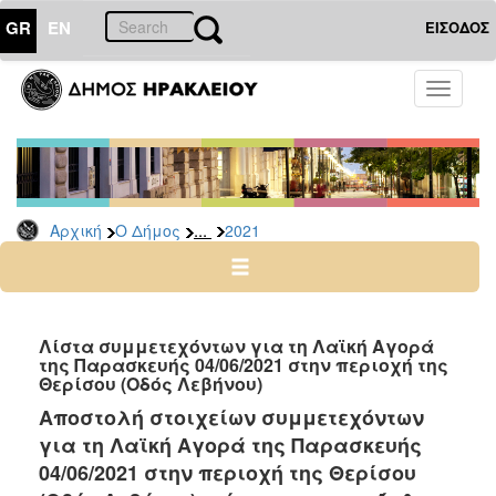
GR
EN
ΕΙΣΟΔΟΣ
Ο
Toggle
ΔΗΜΟΣ
navigati
Δελτία
Τύπου
Αρχείο
...
Αρχική
Ο Δήμος
2021
2026
2025
2024
2023
Λίστα συμμετεχόντων για τη Λαϊκή Αγορά
της Παρασκευής 04/06/2021 στην περιοχή της
2022
Θερίσου (Οδός Λεβήνου)
2021
Αποστολή στοιχείων συμμετεχόντων
2020
για τη Λαϊκή Αγορά της Παρασκευής
2019
04/06/2021 στην περιοχή της Θερίσου