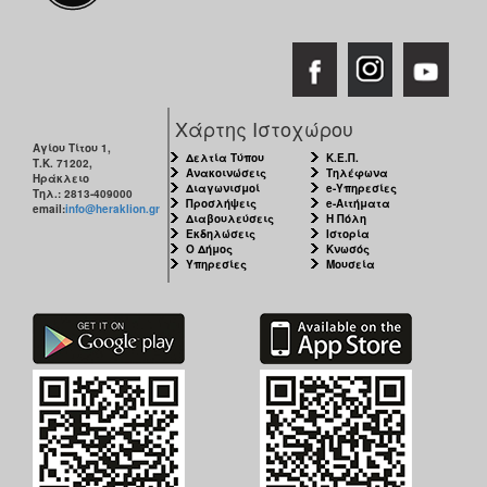
Χάρτης Ιστοχώρου
Αγίου Τίτου 1,
Δελτία Τύπου
Κ.Ε.Π.
Τ.Κ. 71202,
Ανακοινώσεις
Τηλέφωνα
Ηράκλειο
Διαγωνισμοί
e-Υπηρεσίες
Τηλ.: 2813-409000
Προσλήψεις
e-Αιτήματα
email:
info@heraklion.gr
Διαβουλεύσεις
Η Πόλη
Εκδηλώσεις
Ιστορία
Ο Δήμος
Κνωσός
Υπηρεσίες
Μουσεία