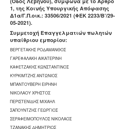
(Οδός Λεβήνου), σύμφωνα με το Άρθρο
2018
1, της Κοινής Υπουργικής Απόφασης
2017
Δ1α/Γ.Π.οικ.: 33506/2021 (ΦΕΚ 2233/Β’/29-
2016
05-2021).
2015
Συμμετοχή Επαγγελματιών πωλητών
2013
υπαίθριου εμπορίου:
2012
ΒΕΡΓΕΤΑΚΗΣ ΡΟΔΑΜΑΝΘΟΣ
2011
ΓΑΡΕΦΑΛΑΚΗ ΑΙΚΑΤΕΡΙΝΗ
2010
ΚΑΦΕΤΖΑΚΗΣ ΚΩΝΣΤΑΝΤΙΝΟΣ
2006
ΚΥΡΚΙΜΤΖΗΣ ΑΝΤΩΝΙΟΣ
ΜΠΑΝΤΟΥΒΕΡΗ ΕΙΡΗΝΗ
ΝΙΚΟΛΑΟΥ ΧΡΗΣΤΟΣ
Ο
ΠΕΡΙΣΤΕΝΙΔΗΣ ΜΙΧΑΗΛ
ΤΟΠΟΣ
ΜΑΣ
ΣΑΠΟΥΝΤΖΗΣ ΓΕΩΡΓΙΟΣ
ΣΕΡΑΦΕΙΜΟΠΟΥΛΟΣ ΝΙΚΟΛΑΟΣ
ΠΟΛΙΤΙΣΜΟΣ
ΤΖΑΝΑΚΗΣ ΔΗΜΗΤΡΙΟΣ