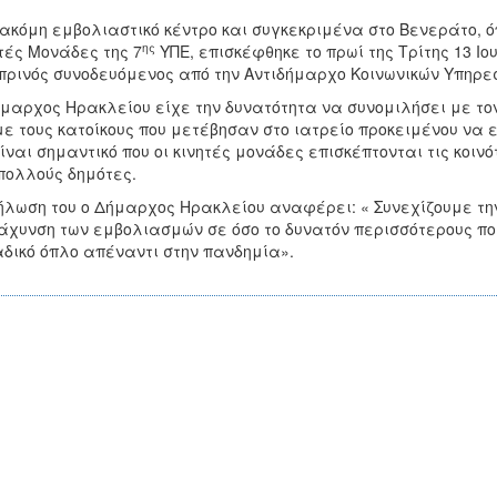
ακόμη εμβολιαστικό κέντρο και συγκεκριμένα στο Βενεράτο, 
ης
τές Μονάδες της 7
ΥΠΕ, επισκέφθηκε το πρωί της Τρίτης 13 Ι
ρινός συνοδευόμενος από την Αντιδήμαρχο Κοινωνικών Υπηρε
μαρχος Ηρακλείου είχε την δυνατότητα να συνομιλήσει με το
με τους κατοίκους που μετέβησαν στο ιατρείο προκειμένου να
είναι σημαντικό που οι κινητές μονάδες επισκέπτονται τις κοι
πολλούς δημότες.
ήλωση του ο Δήμαρχος Ηρακλείου αναφέρει: « Συνεχίζουμε τ
άχυνση των εμβολιασμών σε όσο το δυνατόν περισσότερους πο
δικό όπλο απέναντι στην πανδημία».