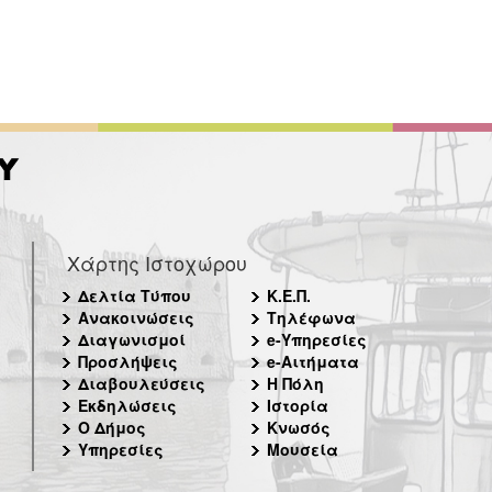
Χάρτης Ιστοχώρου
Δελτία Τύπου
Κ.Ε.Π.
Ανακοινώσεις
Τηλέφωνα
Διαγωνισμοί
e-Υπηρεσίες
Προσλήψεις
e-Αιτήματα
Διαβουλεύσεις
Η Πόλη
Εκδηλώσεις
Ιστορία
Ο Δήμος
Κνωσός
Υπηρεσίες
Μουσεία